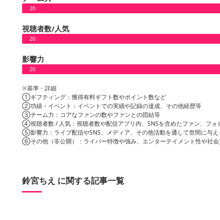
20
視聴者数/人気
20
影響力
20
※基準・詳細
①ギフティング：獲得有料ギフト数やポイント数など
②功績・イベント：イベントでの実績や記録の達成、その他経歴等
③チーム力：コアなファンの数やファンとの団結等
④視聴者数 / 人気：視聴者数や配信アプリ内、SNSを含めたファン、フォ
⑤影響力：ライブ配信やSNS、メディア、その他活動を通して世間に与え
⑥その他（非公開）：ライバー特徴や強み、エンターテイメント性や社会
鈴宮ちえ に関する記事一覧