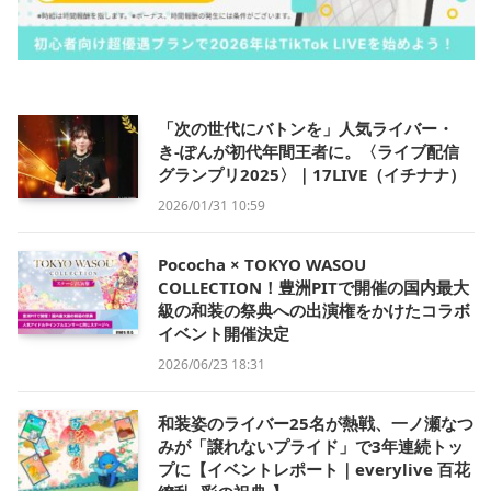
「次の世代にバトンを」人気ライバー・
き-ぽんが初代年間王者に。〈ライブ配信
グランプリ2025〉｜17LIVE（イチナナ）
2026/01/31 10:59
Pococha × TOKYO WASOU
COLLECTION！豊洲PITで開催の国内最大
級の和装の祭典への出演権をかけたコラボ
イベント開催決定
2026/06/23 18:31
和装姿のライバー25名が熱戦、一ノ瀬なつ
みが「譲れないプライド」で3年連続トッ
プに【イベントレポート｜everylive 百花