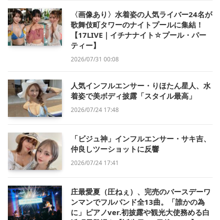
〈画像あり〉水着姿の人気ライバー24名が
歌舞伎町タワーのナイトプールに集結！
【17LIVE｜イチナナイト☆プール・パー
ティー】
2026/07/31 00:08
人気インフルエンサー・りほたん星人、水
着姿で美ボディ披露「スタイル最高」
2026/07/24 17:48
「ビジュ神」インフルエンサー・サキ吉、
仲良しツーショットに反響
2026/07/24 17:41
庄最愛夏（圧ねぇ）、完売のバースデーワ
ンマンでフルバンド全13曲。「誰かの為
に」ピアノver.初披露や観光大使務める白