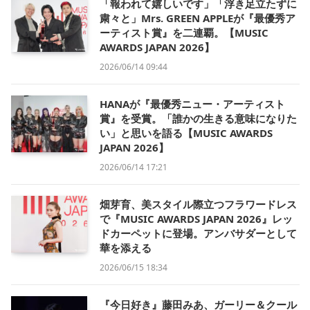
「報われて嬉しいです」「浮き足立たずに
粛々と」Mrs. GREEN APPLEが『最優秀ア
ーティスト賞』を二連覇。【MUSIC
AWARDS JAPAN 2026】
2026/06/14 09:44
HANAが『最優秀ニュー・アーティスト
賞』を受賞。「誰かの生きる意味になりた
い」と思いを語る【MUSIC AWARDS
JAPAN 2026】
2026/06/14 17:21
畑芽育、美スタイル際立つフラワードレス
で『MUSIC AWARDS JAPAN 2026』レッ
ドカーペットに登場。アンバサダーとして
華を添える
2026/06/15 18:34
『今日好き』藤田みあ、ガーリー＆クール