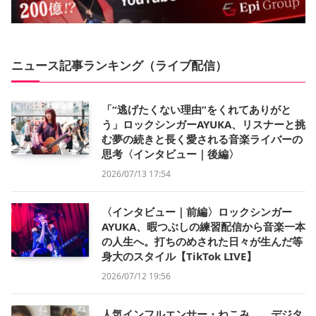
ニュース記事ランキング（ライブ配信）
「“逃げたくない理由”をくれてありがと
う」ロックシンガーAYUKA、リスナーと挑
む夢の続きと長く愛される音楽ライバーの
思考〈インタビュー｜後編〉
2026/07/13 17:54
〈インタビュー｜前編〉ロックシンガー
AYUKA、暇つぶしの練習配信から音楽一本
の人生へ。打ちのめされた日々が生んだ等
身大のスタイル【TikTok LIVE】
2026/07/12 19:56
人気インフルエンサー・ねこみ。、デジタ