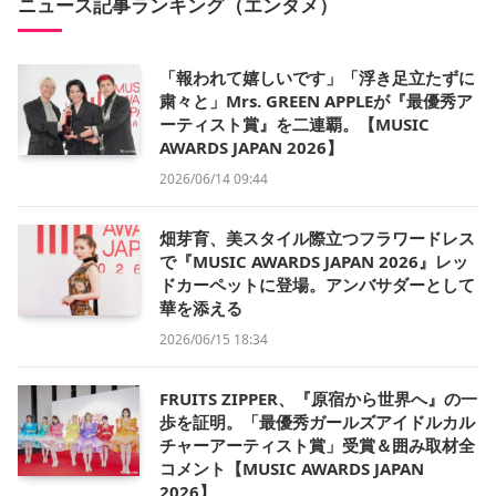
ニュース記事ランキング（エンタメ）
「報われて嬉しいです」「浮き足立たずに
粛々と」Mrs. GREEN APPLEが『最優秀ア
ーティスト賞』を二連覇。【MUSIC
AWARDS JAPAN 2026】
2026/06/14 09:44
畑芽育、美スタイル際立つフラワードレス
で『MUSIC AWARDS JAPAN 2026』レッ
ドカーペットに登場。アンバサダーとして
華を添える
2026/06/15 18:34
FRUITS ZIPPER、『原宿から世界へ』の一
歩を証明。「最優秀ガールズアイドルカル
チャーアーティスト賞」受賞＆囲み取材全
コメント【MUSIC AWARDS JAPAN
2026】