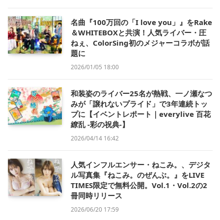
名曲『100万回の「I love you」』をRake
＆WHITEBOXと共演！人気ライバー・圧
ねぇ、ColorSing初のメジャーコラボが話
題に
2026/01/05 18:00
和装姿のライバー25名が熱戦、一ノ瀬なつ
みが「譲れないプライド」で3年連続トッ
プに【イベントレポート｜everylive 百花
繚乱 -彩の祝典-】
2026/04/14 16:42
人気インフルエンサー・ねこみ。、デジタ
ル写真集『ねこみ。のぜんぶ。』をLIVE
TIMES限定で無料公開。Vol.1・Vol.2の2
冊同時リリース
2026/06/20 17:59