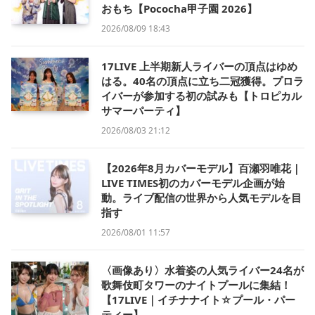
おもち【Pococha甲子園 2026】
2026/08/09 18:43
17LIVE 上半期新人ライバーの頂点はゆめ
はる。40名の頂点に立ち二冠獲得。プロラ
イバーが参加する初の試みも【トロピカル
サマーパーティ】
2026/08/03 21:12
【2026年8月カバーモデル】百瀬羽唯花｜
LIVE TIMES初のカバーモデル企画が始
動。ライブ配信の世界から人気モデルを目
指す
2026/08/01 11:57
〈画像あり〉水着姿の人気ライバー24名が
歌舞伎町タワーのナイトプールに集結！
【17LIVE｜イチナナイト☆プール・パー
ティー】