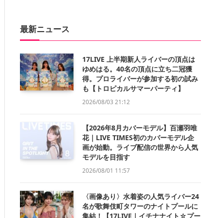
最新ニュース
17LIVE 上半期新人ライバーの頂点は
ゆめはる。40名の頂点に立ち二冠獲
得。プロライバーが参加する初の試み
も【トロピカルサマーパーティ】
2026/08/03 21:12
【2026年8月カバーモデル】百瀬羽唯
花｜LIVE TIMES初のカバーモデル企
画が始動。ライブ配信の世界から人気
モデルを目指す
2026/08/01 11:57
〈画像あり〉水着姿の人気ライバー24
名が歌舞伎町タワーのナイトプールに
集結！【17LIVE｜イチナナイト☆プー