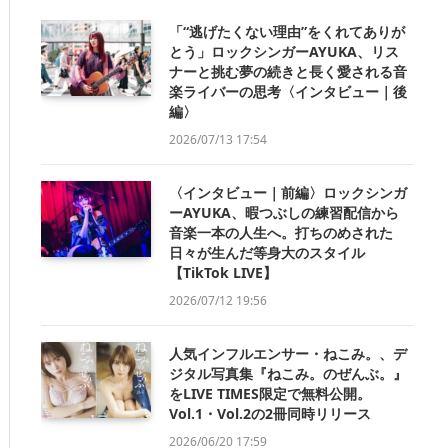
「“逃げたくない理由”をくれてありが
とう」ロックシンガーAYUKA、リス
ナーと挑む夢の続きと長く愛される音
楽ライバーの思考〈インタビュー｜後
編〉
2026/07/13 17:54
〈インタビュー｜前編〉ロックシンガ
ーAYUKA、暇つぶしの練習配信から
音楽一本の人生へ。打ちのめされた
日々が生んだ等身大のスタイル
【TikTok LIVE】
2026/07/12 19:56
人気インフルエンサー・ねこみ。、デ
ジタル写真集『ねこみ。のぜんぶ。』
をLIVE TIMES限定で無料公開。
Vol.1・Vol.2の2冊同時リリース
2026/06/20 17:59