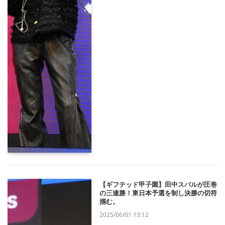
【ギフテッド甲子園】田中スバルが圧巻
の三連勝！東日本予選を制し決勝の切符
掴む。
2025/06/01 13:12