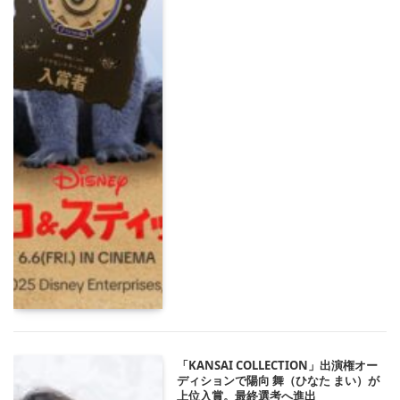
「KANSAI COLLECTION」出演権オー
ディションで陽向 舞（ひなた まい）が
上位入賞。最終選考へ進出