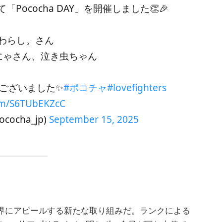
ococha DAY」を開催しました👏🎉
：わらし。さん
にゃさん、泣き虫ちゃん
ございました✨
#ポコチャ
#lovefighters
com/S6TUbEKZcC
cocha_jp)
September 15, 2025
信業界にアピールする新たな取り組みだ。ランクによる