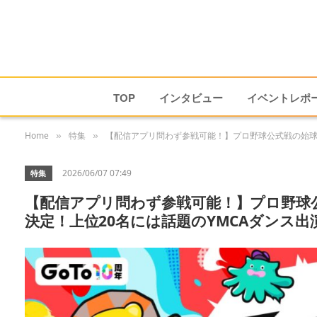
TOP
インタビュー
イベントレポ
Home
特集
【配信アプリ問わず参戦可能！】プロ野球公式戦の始球
»
»
2026/06/07 07:49
特集
【配信アプリ問わず参戦可能！】プロ野球
決定！上位20名には話題のYMCAダンス出