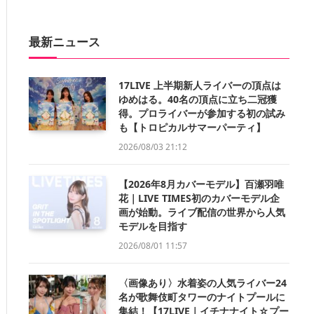
最新ニュース
17LIVE 上半期新人ライバーの頂点は
ゆめはる。40名の頂点に立ち二冠獲
得。プロライバーが参加する初の試み
も【トロピカルサマーパーティ】
2026/08/03 21:12
【2026年8月カバーモデル】百瀬羽唯
花｜LIVE TIMES初のカバーモデル企
画が始動。ライブ配信の世界から人気
モデルを目指す
2026/08/01 11:57
〈画像あり〉水着姿の人気ライバー24
名が歌舞伎町タワーのナイトプールに
集結！【17LIVE｜イチナナイト☆プー