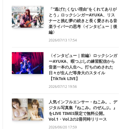
「“逃げたくない理由”をくれてありが
とう」ロックシンガーAYUKA、リス
ナーと挑む夢の続きと長く愛される音
楽ライバーの思考〈インタビュー｜後
編〉
2026/07/13 17:54
〈インタビュー｜前編〉ロックシンガ
ーAYUKA、暇つぶしの練習配信から
音楽一本の人生へ。打ちのめされた
日々が生んだ等身大のスタイル
【TikTok LIVE】
2026/07/12 19:56
人気インフルエンサー・ねこみ。、デ
ジタル写真集『ねこみ。のぜんぶ。』
をLIVE TIMES限定で無料公開。
Vol.1・Vol.2の2冊同時リリース
2026/06/20 17:59