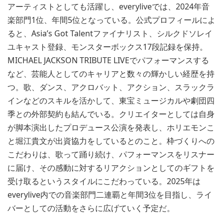
アーティストとしても活躍し、everyliveでは、2024年音
楽部門1位、年間5位となっている。公式プロフィールによ
ると、Asia’s Got Talentファイナリスト、シルクドソレイ
ユキャスト登録、モンスターボックス17段記録を保持。
MICHAEL JACKSON TRIBUTE LIVEでパフォーマンスする
など、芸能人としてのキャリアと数々の輝かしい経歴を持
つ。歌、ダンス、アクロバット、アクション、スラックラ
インなどのスキルを活かして、東宝ミュージカルや劇団四
季との外部契約も結んでいる。クリエイターとしては自身
が脚本演出したプロデュース公演を発表し、ホリエモンこ
と堀江貴文が出資協力をしているとのこと。枠づくりへの
こだわりは、歌って踊り続け、パフォーマンスをリスナー
に届け、その感動に対するリアクションとしてのギフトを
受け取るというスタイルにこだわっている。2025年は
everylive内での音楽部門二連覇と年間3位を目指し、ライ
バーとしての活動をさらに広げていく予定だ。