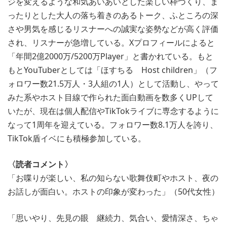
ジを変えるような和気あいあいとした楽しい枠づくり、ま
ったりとした大人の落ち着きのあるトーク、ふところの深
さや男気を感じるリスナーへの誠実な姿勢などが高く評価
され、リスナーが急増している。Xプロフィールによると
「年間2億2000万/5200万Player」と書かれている。もと
もとYouTuberとしては「ほすちる Host children」（フ
ォロワー数21.5万人・3人組の1人）として活動し、やって
みた系やホスト目線で作られた面白動画を数多くUPして
いたが、現在は個人配信やTikTokライブに専念するように
なって1周年を迎えている。フォロワー数8.1万人を誇り、
TikTok盾イベにも積極参加している。
〈読者コメント〉
「お喋りが楽しい、私の知らない歌舞伎町やホスト、夜の
お話しが面白い。ホストの印象が変わった」（50代女性）
「思いやり、先見の眼 継続力、気合い、愛情深さ、ちゃ