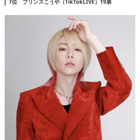
7位 プリンスこうや（TikTokLIVE）19票