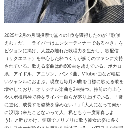
2025年2月の月間投票で堂々の1位を獲得したのが「歌咲
えむ」だ。「ライバーはエンターティナーであるべき」を
ビジョンに掲げ、人並み離れた歌唱力を生かし、歌配信
（リクエスト）を中心した枠づくりが多くのファンに支持
されている。歌える楽曲は約600曲を越えている。ボカロ
系、アイドル、アニソン、バンド曲、VTuber曲など幅広
いジャンルにおよぶ。現在も毎月20曲を目標に歌える歌を
増やしており、オリジナル楽曲も2曲持つ。持前の向上心
やスポ根精神で枠をライバー自らが盛り上げている。「常
に進化、成長する姿勢を辞めない！」｢大人になって何か
に没頭出来たことないって人、私ともう一度青春しよ
う!」と呼びかけ、笑顔でノリノリに歌う彼女の姿に多く
のリスナーが癒やされ感動を受けている。パワフルな歌唱