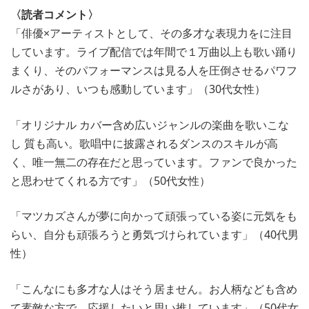
〈読者コメント〉
「俳優×アーティストとして、その多才な表現力をに注目
しています。ライブ配信では年間で１万曲以上も歌い踊り
まくり、そのパフォーマンスは見る人を圧倒させるパワフ
ルさがあり、いつも感動しています」（30代女性）
「オリジナル カバー含め広いジャンルの楽曲を歌いこな
し 質も高い。歌唱中に披露されるダンスのスキルが高
く、唯一無二の存在だと思っています。ファンで良かった
と思わせてくれる方です」（50代女性）
「マツカズさんが夢に向かって頑張っている姿に元気をも
らい、自分も頑張ろうと勇気づけられています」（40代男
性）
「こんなにも多才な人はそう居ません。お人柄なども含め
て素敵な方で、応援したいと思い推しています」（50代女