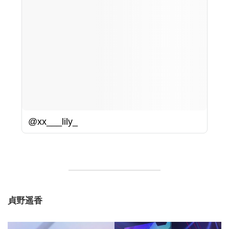
@xx___lily_
貞野遥香