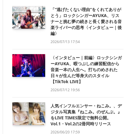
「“逃げたくない理由”をくれてありが
とう」ロックシンガーAYUKA、リス
ナーと挑む夢の続きと長く愛される音
楽ライバーの思考〈インタビュー｜後
編〉
2026/07/13 17:54
〈インタビュー｜前編〉ロックシンガ
ーAYUKA、暇つぶしの練習配信から
音楽一本の人生へ。打ちのめされた
日々が生んだ等身大のスタイル
【TikTok LIVE】
2026/07/12 19:56
人気インフルエンサー・ねこみ。、デ
ジタル写真集『ねこみ。のぜんぶ。』
をLIVE TIMES限定で無料公開。
Vol.1・Vol.2の2冊同時リリース
2026/06/20 17:59