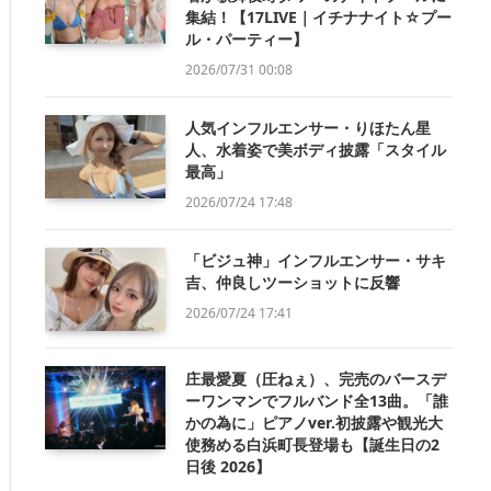
集結！【17LIVE｜イチナナイト☆プー
ル・パーティー】
2026/07/31 00:08
人気インフルエンサー・りほたん星
人、水着姿で美ボディ披露「スタイル
最高」
2026/07/24 17:48
「ビジュ神」インフルエンサー・サキ
吉、仲良しツーショットに反響
2026/07/24 17:41
庄最愛夏（圧ねぇ）、完売のバースデ
ーワンマンでフルバンド全13曲。「誰
かの為に」ピアノver.初披露や観光大
使務める白浜町長登場も【誕生日の2
日後 2026】