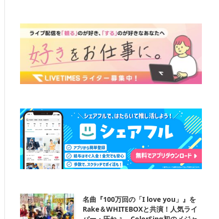
名曲『100万回の「I love you」』を
Rake＆WHITEBOXと共演！人気ライ
バー・圧ねぇ、ColorSing初のメジャ