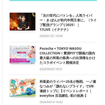
「次の世代にバトンを」人気ライバ
ー・き-ぽんが初代年間王者に。〈ライ
ブ配信グランプリ2025〉｜
17LIVE（イチナナ）
2026/01/31 10:59
Pococha × TOKYO WASOU
COLLECTION！豊洲PITで開催の国内
最大級の和装の祭典への出演権をかけ
たコラボイベント開催決定
2026/06/23 18:31
和装姿のライバー25名が熱戦、一ノ瀬
なつみが「譲れないプライド」で3年
連続トップに【イベントレポート｜
everylive 百花繚乱 -彩の祝典-】
2026/04/14 16:42