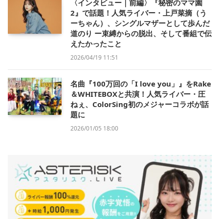
〈インタビュー｜前編〉『秘密のママ園
2』で話題！人気ライバー・上戸菜摘（う
ーちゃん）、シングルマザーとして歩んだ
道のり ー束縛からの脱出、そして番組で伝
えたかったこと
2026/04/19 11:51
名曲『100万回の「I love you」』をRake
＆WHITEBOXと共演！人気ライバー・圧
ねぇ、ColorSing初のメジャーコラボが話
題に
2026/01/05 18:00