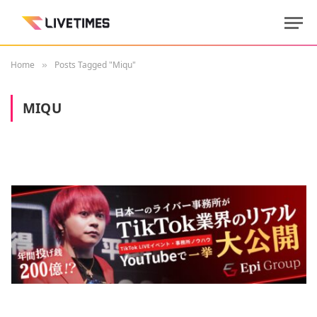
Home
Posts Tagged "Miqu"
»
MIQU