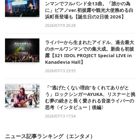
ンマンでフルバンド全13曲。「誰かの為
に」ピアノver.初披露や観光大使務める白
浜町長登場も【誕生日の2日後 2026】
2026/07/19 20:28
ライバーから生まれたアイドル、過去最大
のホールワンマンでの集大成。新曲も初披
露【321 IDOL PROJECT Special LIVE in
Kanadevia Hall】
2026/07/13 23:55
「“逃げたくない理由”をくれてありがと
う」ロックシンガーAYUKA、リスナーと挑
む夢の続きと長く愛される音楽ライバーの
思考〈インタビュー｜後編〉
2026/07/13 17:54
ニュース記事ランキング（エンタメ）