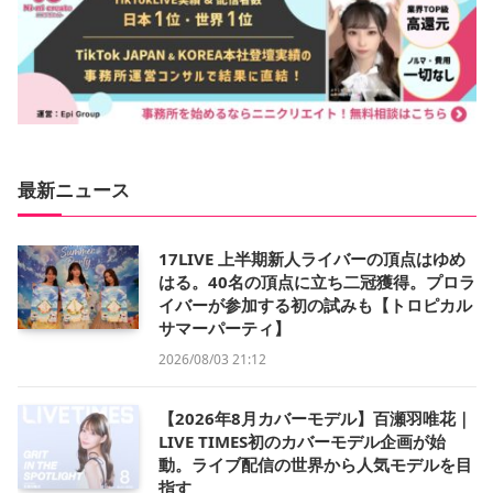
最新ニュース
17LIVE 上半期新人ライバーの頂点はゆめ
はる。40名の頂点に立ち二冠獲得。プロラ
イバーが参加する初の試みも【トロピカル
サマーパーティ】
2026/08/03 21:12
【2026年8月カバーモデル】百瀬羽唯花｜
LIVE TIMES初のカバーモデル企画が始
動。ライブ配信の世界から人気モデルを目
指す