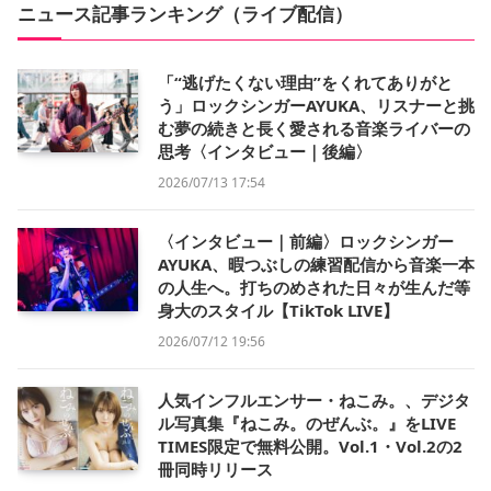
ニュース記事ランキング（ライブ配信）
「“逃げたくない理由”をくれてありがと
う」ロックシンガーAYUKA、リスナーと挑
む夢の続きと長く愛される音楽ライバーの
思考〈インタビュー｜後編〉
2026/07/13 17:54
〈インタビュー｜前編〉ロックシンガー
AYUKA、暇つぶしの練習配信から音楽一本
の人生へ。打ちのめされた日々が生んだ等
身大のスタイル【TikTok LIVE】
2026/07/12 19:56
人気インフルエンサー・ねこみ。、デジタ
ル写真集『ねこみ。のぜんぶ。』をLIVE
TIMES限定で無料公開。Vol.1・Vol.2の2
冊同時リリース