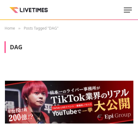
Home
Posts Tagged "DAG"
»
DAG