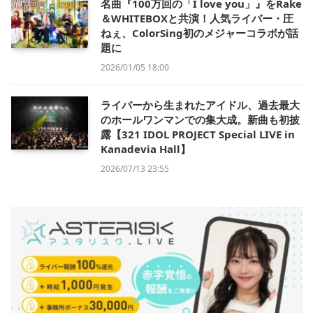
名曲『100万回の「I love you」』をRake
＆WHITEBOXと共演！人気ライバー・圧
ねぇ、ColorSing初のメジャーコラボが話
題に
2026/01/05 18:00
ライバーから生まれたアイドル、過去最大
のホールワンマンでの集大成。新曲も初披
露【321 IDOL PROJECT Special LIVE in
Kanadevia Hall】
2026/07/13 23:55