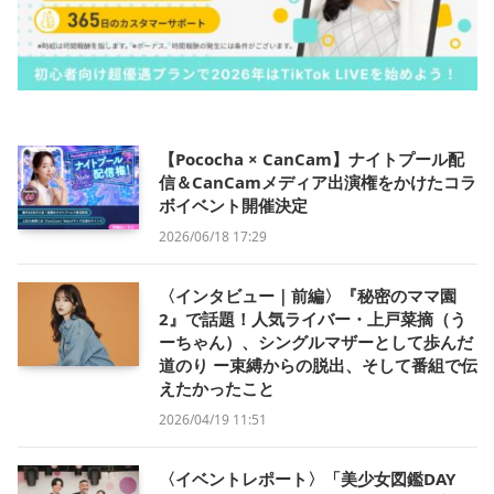
【Pococha × CanCam】ナイトプール配
信＆CanCamメディア出演権をかけたコラ
ボイベント開催決定
2026/06/18 17:29
〈インタビュー｜前編〉『秘密のママ園
2』で話題！人気ライバー・上戸菜摘（う
ーちゃん）、シングルマザーとして歩んだ
道のり ー束縛からの脱出、そして番組で伝
えたかったこと
2026/04/19 11:51
〈イベントレポート〉「美少女図鑑DAY