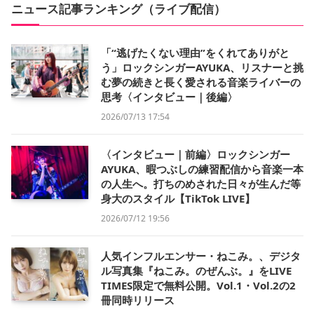
ニュース記事ランキング（ライブ配信）
「“逃げたくない理由”をくれてありがと
う」ロックシンガーAYUKA、リスナーと挑
む夢の続きと長く愛される音楽ライバーの
思考〈インタビュー｜後編〉
2026/07/13 17:54
〈インタビュー｜前編〉ロックシンガー
AYUKA、暇つぶしの練習配信から音楽一本
の人生へ。打ちのめされた日々が生んだ等
身大のスタイル【TikTok LIVE】
2026/07/12 19:56
人気インフルエンサー・ねこみ。、デジタ
ル写真集『ねこみ。のぜんぶ。』をLIVE
TIMES限定で無料公開。Vol.1・Vol.2の2
冊同時リリース