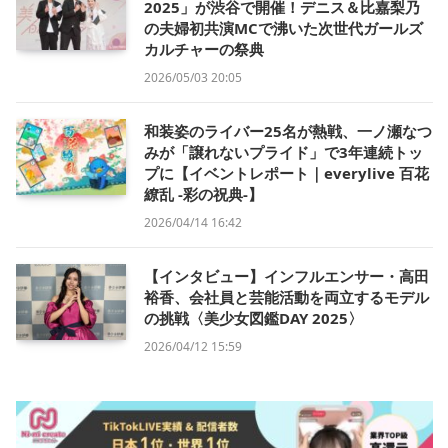
2025」が渋谷で開催！デニス＆比嘉梨乃
の夫婦初共演MCで沸いた次世代ガールズ
カルチャーの祭典
2026/05/03 20:05
和装姿のライバー25名が熱戦、一ノ瀬なつ
みが「譲れないプライド」で3年連続トッ
プに【イベントレポート｜everylive 百花
繚乱 -彩の祝典-】
2026/04/14 16:42
【インタビュー】インフルエンサー・高田
裕香、会社員と芸能活動を両立するモデル
の挑戦〈美少女図鑑DAY 2025〉
2026/04/12 15:59