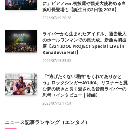
に」ピアノver.初披露や観光大使務める白
浜町長登場も【誕生日の2日後 2026】
2026/07/19 20:28
ライバーから生まれたアイドル、過去最大
のホールワンマンでの集大成。新曲も初披
露【321 IDOL PROJECT Special LIVE in
Kanadevia Hall】
2026/07/13 23:55
「“逃げたくない理由”をくれてありがと
う」ロックシンガーAYUKA、リスナーと挑
む夢の続きと長く愛される音楽ライバーの
思考〈インタビュー｜後編〉
2026/07/13 17:54
ニュース記事ランキング（エンタメ）