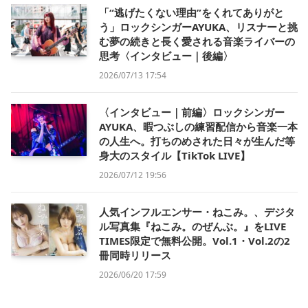
「“逃げたくない理由”をくれてありがと
う」ロックシンガーAYUKA、リスナーと挑
む夢の続きと長く愛される音楽ライバーの
思考〈インタビュー｜後編〉
2026/07/13 17:54
〈インタビュー｜前編〉ロックシンガー
AYUKA、暇つぶしの練習配信から音楽一本
の人生へ。打ちのめされた日々が生んだ等
身大のスタイル【TikTok LIVE】
2026/07/12 19:56
人気インフルエンサー・ねこみ。、デジタ
ル写真集『ねこみ。のぜんぶ。』をLIVE
TIMES限定で無料公開。Vol.1・Vol.2の2
冊同時リリース
2026/06/20 17:59