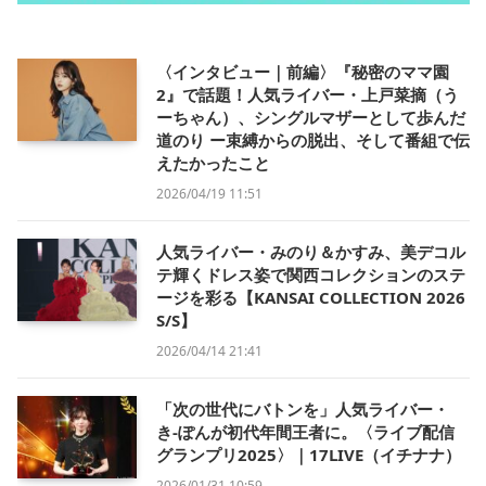
〈インタビュー｜前編〉『秘密のママ園
2』で話題！人気ライバー・上戸菜摘（う
ーちゃん）、シングルマザーとして歩んだ
道のり ー束縛からの脱出、そして番組で伝
えたかったこと
2026/04/19 11:51
人気ライバー・みのり＆かすみ、美デコル
テ輝くドレス姿で関西コレクションのステ
ージを彩る【KANSAI COLLECTION 2026
S/S】
2026/04/14 21:41
「次の世代にバトンを」人気ライバー・
き-ぽんが初代年間王者に。〈ライブ配信
グランプリ2025〉｜17LIVE（イチナナ）
2026/01/31 10:59