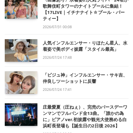
歌舞伎町タワーのナイトプールに集結！
【17LIVE｜イチナナイト☆プール・パー
ティー】
2026/07/31 00:08
人気インフルエンサー・りほたん星人、水
着姿で美ボディ披露「スタイル最高」
2026/07/24 17:48
「ビジュ神」インフルエンサー・サキ吉、
仲良しツーショットに反響
2026/07/24 17:41
庄最愛夏（圧ねぇ）、完売のバースデーワ
ンマンでフルバンド全13曲。「誰かの為
に」ピアノver.初披露や観光大使務める白
浜町長登場も【誕生日の2日後 2026】