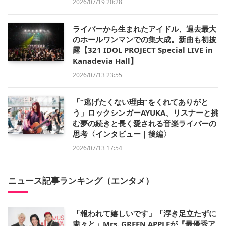
2026/07/19 20:28
ライバーから生まれたアイドル、過去最大
のホールワンマンでの集大成。新曲も初披
露【321 IDOL PROJECT Special LIVE in
Kanadevia Hall】
2026/07/13 23:55
「“逃げたくない理由”をくれてありがと
う」ロックシンガーAYUKA、リスナーと挑
む夢の続きと長く愛される音楽ライバーの
思考〈インタビュー｜後編〉
2026/07/13 17:54
ニュース記事ランキング（エンタメ）
「報われて嬉しいです」「浮き足立たずに
粛々と」Mrs. GREEN APPLEが『最優秀ア