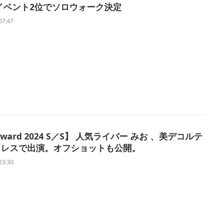
VEイベント2位でソロウォーク決定
07:47
sAward 2024 S／S】 人気ライバー みお 、美デコルテ
ドレスで出演。オフショットも公開。
23:30