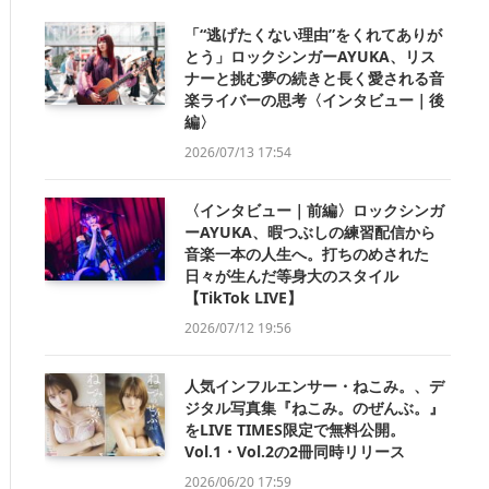
「“逃げたくない理由”をくれてありが
とう」ロックシンガーAYUKA、リス
ナーと挑む夢の続きと長く愛される音
楽ライバーの思考〈インタビュー｜後
編〉
2026/07/13 17:54
〈インタビュー｜前編〉ロックシンガ
ーAYUKA、暇つぶしの練習配信から
音楽一本の人生へ。打ちのめされた
日々が生んだ等身大のスタイル
【TikTok LIVE】
2026/07/12 19:56
人気インフルエンサー・ねこみ。、デ
ジタル写真集『ねこみ。のぜんぶ。』
をLIVE TIMES限定で無料公開。
Vol.1・Vol.2の2冊同時リリース
2026/06/20 17:59