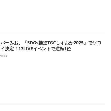
バーみお、「SDGs推進TGCしずおか2025」でソロ
イ決定！17LIVEイベントで逆転1位
20:13