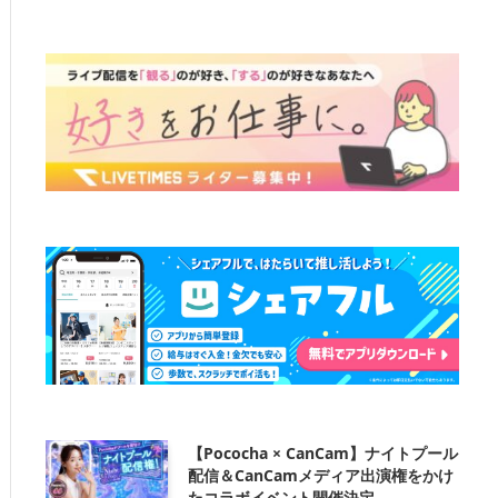
【Pococha × CanCam】ナイトプール
配信＆CanCamメディア出演権をかけ
たコラボイベント開催決定