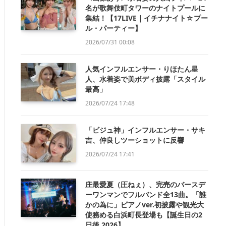
名が歌舞伎町タワーのナイトプールに
集結！【17LIVE｜イチナナイト☆プー
ル・パーティー】
2026/07/31 00:08
人気インフルエンサー・りほたん星
人、水着姿で美ボディ披露「スタイル
最高」
2026/07/24 17:48
「ビジュ神」インフルエンサー・サキ
吉、仲良しツーショットに反響
2026/07/24 17:41
庄最愛夏（圧ねぇ）、完売のバースデ
ーワンマンでフルバンド全13曲。「誰
かの為に」ピアノver.初披露や観光大
使務める白浜町長登場も【誕生日の2
日後 2026】