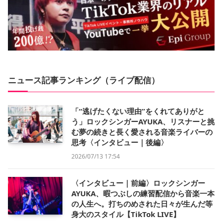
ニュース記事ランキング（ライブ配信）
「“逃げたくない理由”をくれてありがと
う」ロックシンガーAYUKA、リスナーと挑
む夢の続きと長く愛される音楽ライバーの
思考〈インタビュー｜後編〉
2026/07/13 17:54
〈インタビュー｜前編〉ロックシンガー
AYUKA、暇つぶしの練習配信から音楽一本
の人生へ。打ちのめされた日々が生んだ等
身大のスタイル【TikTok LIVE】