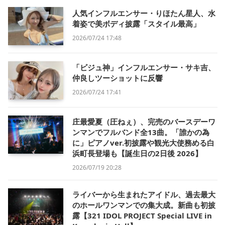
人気インフルエンサー・りほたん星人、水
着姿で美ボディ披露「スタイル最高」
2026/07/24 17:48
「ビジュ神」インフルエンサー・サキ吉、
仲良しツーショットに反響
2026/07/24 17:41
庄最愛夏（圧ねぇ）、完売のバースデーワ
ンマンでフルバンド全13曲。「誰かの為
に」ピアノver.初披露や観光大使務める白
浜町長登場も【誕生日の2日後 2026】
2026/07/19 20:28
ライバーから生まれたアイドル、過去最大
のホールワンマンでの集大成。新曲も初披
露【321 IDOL PROJECT Special LIVE in