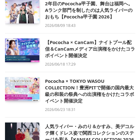
2年目のPococha甲子園、舞台は福岡へ。
Aランク部門を制したのは人気ライバーの
おもち【Pococha甲子園 2026】
2026/08/09 18:43
【Pococha × CanCam】ナイトプール配
信＆CanCamメディア出演権をかけたコラ
ボイベント開催決定
2026/06/18 17:29
Pococha × TOKYO WASOU
COLLECTION！豊洲PITで開催の国内最大
級の和装の祭典への出演権をかけたコラボ
イベント開催決定
2026/06/23 18:31
人気ライバー・みのり＆かすみ、美デコル
テ輝くドレス姿で関西コレクションのステ
ージを彩る【KANSAI COLLECTION 2026