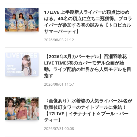
17LIVE 上半期新人ライバーの頂点はゆめ
はる。40名の頂点に立ち二冠獲得。プロラ
イバーが参加する初の試みも【トロピカル
サマーパーティ】
2026/08/03 21:12
【2026年8月カバーモデル】百瀬羽唯花｜
LIVE TIMES初のカバーモデル企画が始
動。ライブ配信の世界から人気モデルを目
指す
2026/08/01 11:57
〈画像あり〉水着姿の人気ライバー24名が
歌舞伎町タワーのナイトプールに集結！
【17LIVE｜イチナナイト☆プール・パー
ティー】
2026/07/31 00:08