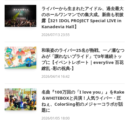
ライバーから生まれたアイドル、過去最大
のホールワンマンでの集大成。新曲も初披
露【321 IDOL PROJECT Special LIVE in
Kanadevia Hall】
2026/07/13 23:55
和装姿のライバー25名が熱戦、一ノ瀬なつ
みが「譲れないプライド」で3年連続トッ
プに【イベントレポート｜everylive 百花
繚乱 -彩の祝典-】
2026/04/14 16:42
名曲『100万回の「I love you」』をRake
＆WHITEBOXと共演！人気ライバー・圧
ねぇ、ColorSing初のメジャーコラボが話
題に
2026/01/05 18:00