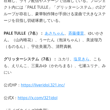
在籍し、ライブ配信やステージで活躍している。プロジェ
クト内には「PALE TULLE」「グリッターシステム」の2グ
ループが存在し、豪華制作陣が手掛ける楽曲で大きなステ
ージを目指し切磋琢磨している。
PALE TULLE（7名）：
あさちゃん
、
斉藤優里
、ゆいかさ
ん。（山内唯花）、うーたん（泡沫ちゃん）、美波瑠乃
（るのるん）、宇佐美麗乃.、清野真帆
グリッターシステム（7名）：
ユカリ、
塩見きら
、こも
も、えりんこ、三葉みゆ（かわちまる）、七瀬ユリナ、み
にい
公式HP：
https://liveridol.321.inc/
公式X：
https://x.com/321idol