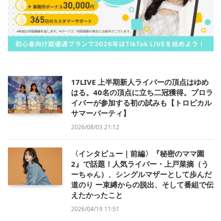
17LIVE 上半期新人ライバーの頂点はゆめ
はる。40名の頂点に立ち二冠獲得。プロラ
イバーが参加する初の試みも【トロピカル
サマーパーティ】
2026/08/03 21:12
〈インタビュー｜前編〉『秘密のママ園
2』で話題！人気ライバー・上戸菜摘（う
ーちゃん）、シングルマザーとして歩んだ
道のり ー束縛からの脱出、そして番組で伝
えたかったこと
2026/04/19 11:51