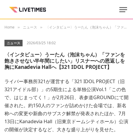
Home
ニュース
〈インタビュー〉うーたん（泡沫ちゃん）「ファンを飽きさせない半年間にしたい」リスナーへの恩返しを胸にKanadevia Hallへ【321 IDOL PROJECT】
»
»
2026/03/25 18:02
ニュース
〈インタビュー〉うーたん（泡沫ちゃん）「ファンを
飽きさせない半年間にしたい」リスナーへの恩返しを
胸にKanadevia Hallへ【321 IDOL PROJECT】
ライバー事務所321が運営する「321 IDOL PROJECT（旧
321アイドル部）」の5期生による単独公演Vol.1「この色
で、はじまってく！」が2月26日、表参道GROUNDにて開
催された。約150人のファンが詰めかけた会場では、新名
称への変更や新曲のサブスク解禁が発表されたほか、7月
13日にKanadevia Hall（旧東京ドームシティホール）公演
の開催が決定するなど、大きな盛り上がりを見せた。