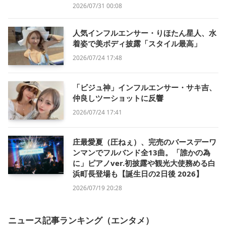
2026/07/31 00:08
人気インフルエンサー・りほたん星人、水
着姿で美ボディ披露「スタイル最高」
2026/07/24 17:48
「ビジュ神」インフルエンサー・サキ吉、
仲良しツーショットに反響
2026/07/24 17:41
庄最愛夏（圧ねぇ）、完売のバースデーワ
ンマンでフルバンド全13曲。「誰かの為
に」ピアノver.初披露や観光大使務める白
浜町長登場も【誕生日の2日後 2026】
2026/07/19 20:28
ニュース記事ランキング（エンタメ）