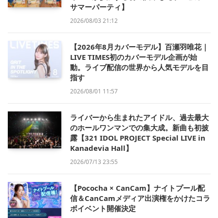
サマーパーティ】
2026/08/03 21:12
【2026年8月カバーモデル】百瀬羽唯花｜
LIVE TIMES初のカバーモデル企画が始
動。ライブ配信の世界から人気モデルを目
指す
2026/08/01 11:57
ライバーから生まれたアイドル、過去最大
のホールワンマンでの集大成。新曲も初披
露【321 IDOL PROJECT Special LIVE in
Kanadevia Hall】
2026/07/13 23:55
【Pococha × CanCam】ナイトプール配
信＆CanCamメディア出演権をかけたコラ
ボイベント開催決定