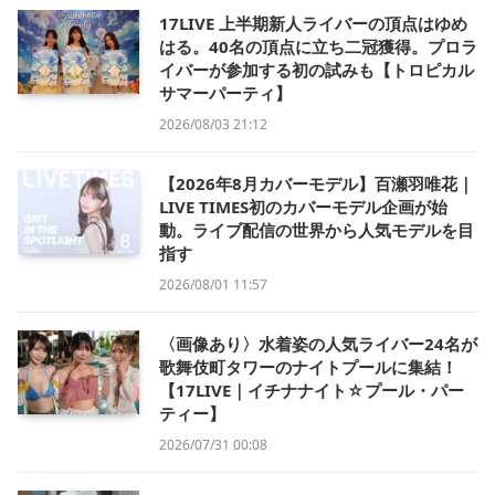
17LIVE 上半期新人ライバーの頂点はゆめ
はる。40名の頂点に立ち二冠獲得。プロラ
イバーが参加する初の試みも【トロピカル
サマーパーティ】
2026/08/03 21:12
【2026年8月カバーモデル】百瀬羽唯花｜
LIVE TIMES初のカバーモデル企画が始
動。ライブ配信の世界から人気モデルを目
指す
2026/08/01 11:57
〈画像あり〉水着姿の人気ライバー24名が
歌舞伎町タワーのナイトプールに集結！
【17LIVE｜イチナナイト☆プール・パー
ティー】
2026/07/31 00:08