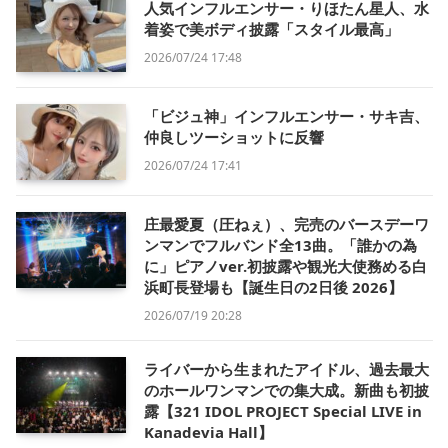
人気インフルエンサー・りほたん星人、水
着姿で美ボディ披露「スタイル最高」
2026/07/24 17:48
「ビジュ神」インフルエンサー・サキ吉、
仲良しツーショットに反響
2026/07/24 17:41
庄最愛夏（圧ねぇ）、完売のバースデーワ
ンマンでフルバンド全13曲。「誰かの為
に」ピアノver.初披露や観光大使務める白
浜町長登場も【誕生日の2日後 2026】
2026/07/19 20:28
ライバーから生まれたアイドル、過去最大
のホールワンマンでの集大成。新曲も初披
露【321 IDOL PROJECT Special LIVE in
Kanadevia Hall】