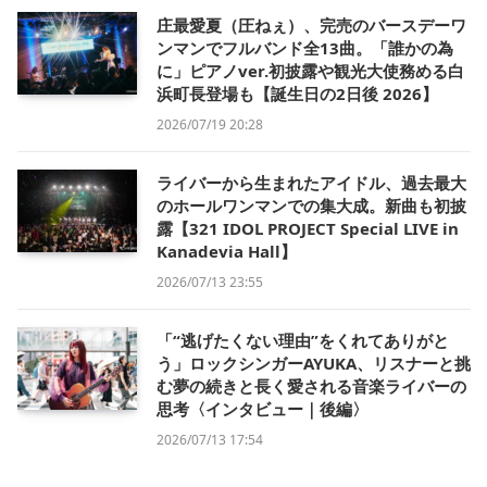
庄最愛夏（圧ねぇ）、完売のバースデーワ
ンマンでフルバンド全13曲。「誰かの為
に」ピアノver.初披露や観光大使務める白
浜町長登場も【誕生日の2日後 2026】
2026/07/19 20:28
ライバーから生まれたアイドル、過去最大
のホールワンマンでの集大成。新曲も初披
露【321 IDOL PROJECT Special LIVE in
Kanadevia Hall】
2026/07/13 23:55
「“逃げたくない理由”をくれてありがと
う」ロックシンガーAYUKA、リスナーと挑
む夢の続きと長く愛される音楽ライバーの
思考〈インタビュー｜後編〉
2026/07/13 17:54