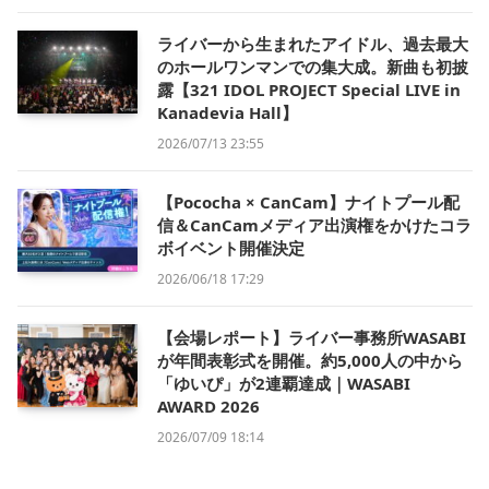
ライバーから生まれたアイドル、過去最大
のホールワンマンでの集大成。新曲も初披
露【321 IDOL PROJECT Special LIVE in
Kanadevia Hall】
2026/07/13 23:55
【Pococha × CanCam】ナイトプール配
信＆CanCamメディア出演権をかけたコラ
ボイベント開催決定
2026/06/18 17:29
【会場レポート】ライバー事務所WASABI
が年間表彰式を開催。約5,000人の中から
「ゆいぴ」が2連覇達成｜WASABI
AWARD 2026
2026/07/09 18:14