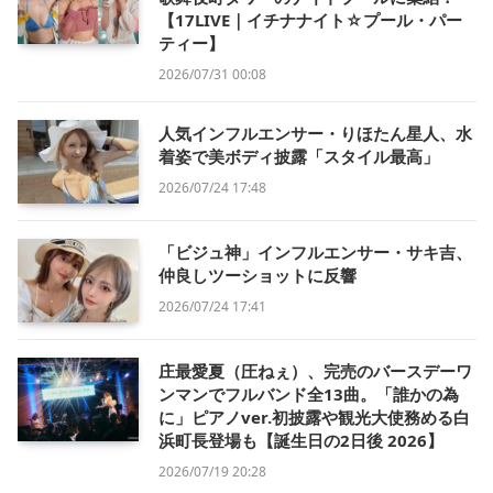
【17LIVE｜イチナナイト☆プール・パー
ティー】
2026/07/31 00:08
人気インフルエンサー・りほたん星人、水
着姿で美ボディ披露「スタイル最高」
2026/07/24 17:48
「ビジュ神」インフルエンサー・サキ吉、
仲良しツーショットに反響
2026/07/24 17:41
庄最愛夏（圧ねぇ）、完売のバースデーワ
ンマンでフルバンド全13曲。「誰かの為
に」ピアノver.初披露や観光大使務める白
浜町長登場も【誕生日の2日後 2026】
2026/07/19 20:28