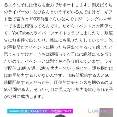
るような子には僕らも全力でサポートします。例えばうち
のライバーのまなぴさんという子がいるんですけど、ギフ
ト数で言うと100万前後ぐらいなんですが、シングルマザ
ーで本当に頑張ってるんです。だからイベントとか関係な
く、YouTubeのライバーファイトクラブに出したり、駅広
告に無条件で出したり、雑誌にも載せたりしています。他
の事務所だとイベントに勝ったら露出できるって感じだと
思うんですけど、うちは頑張ってる子には絶対に光を当て
たいので、イベントとは別で色々取り組んでいます。ライ
ブ配信は8割が運、2割が実力っていう感じで、運を掴むに
は結局努力するしかないんです。10時間配信する人と50
時間配信する人だったら、圧倒的にチャンスを掴めるのは
50時間やる人。そういう目に見えない努力を続けられる子
が絶対に成功します。