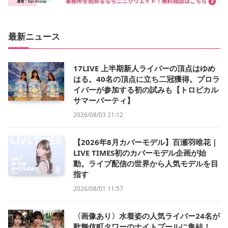
最新ニュース
17LIVE 上半期新人ライバーの頂点はゆめ
はる。40名の頂点に立ち二冠獲得。プロラ
イバーが参加する初の試みも【トロピカル
サマーパーティ】
2026/08/03 21:12
【2026年8月カバーモデル】百瀬羽唯花｜
LIVE TIMES初のカバーモデル企画が始
動。ライブ配信の世界から人気モデルを目
指す
2026/08/01 11:57
〈画像あり〉水着姿の人気ライバー24名が
歌舞伎町タワーのナイトプールに集結！