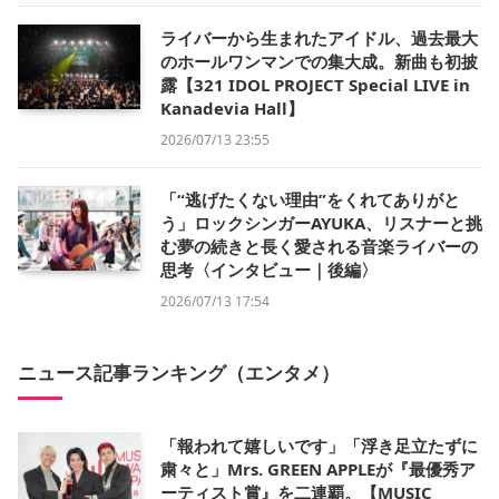
ライバーから生まれたアイドル、過去最大
のホールワンマンでの集大成。新曲も初披
露【321 IDOL PROJECT Special LIVE in
Kanadevia Hall】
2026/07/13 23:55
「“逃げたくない理由”をくれてありがと
う」ロックシンガーAYUKA、リスナーと挑
む夢の続きと長く愛される音楽ライバーの
思考〈インタビュー｜後編〉
2026/07/13 17:54
ニュース記事ランキング（エンタメ）
「報われて嬉しいです」「浮き足立たずに
粛々と」Mrs. GREEN APPLEが『最優秀ア
ーティスト賞』を二連覇。【MUSIC