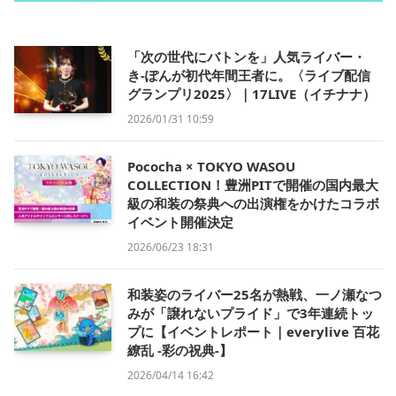
「次の世代にバトンを」人気ライバー・
き-ぽんが初代年間王者に。〈ライブ配信
グランプリ2025〉｜17LIVE（イチナナ）
2026/01/31 10:59
Pococha × TOKYO WASOU
COLLECTION！豊洲PITで開催の国内最大
級の和装の祭典への出演権をかけたコラボ
イベント開催決定
2026/06/23 18:31
和装姿のライバー25名が熱戦、一ノ瀬なつ
みが「譲れないプライド」で3年連続トッ
プに【イベントレポート｜everylive 百花
繚乱 -彩の祝典-】
2026/04/14 16:42