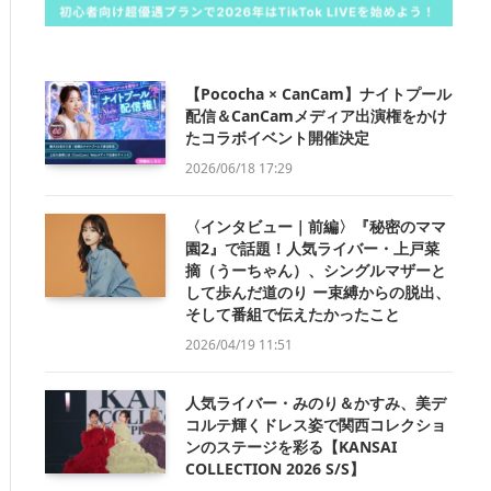
【Pococha × CanCam】ナイトプール
配信＆CanCamメディア出演権をかけ
たコラボイベント開催決定
2026/06/18 17:29
〈インタビュー｜前編〉『秘密のママ
園2』で話題！人気ライバー・上戸菜
摘（うーちゃん）、シングルマザーと
して歩んだ道のり ー束縛からの脱出、
そして番組で伝えたかったこと
2026/04/19 11:51
人気ライバー・みのり＆かすみ、美デ
コルテ輝くドレス姿で関西コレクショ
ンのステージを彩る【KANSAI
COLLECTION 2026 S/S】