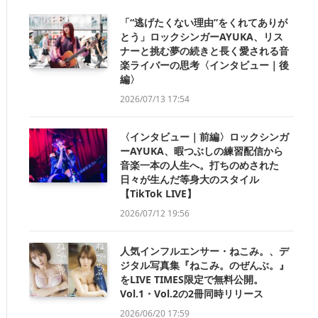
「“逃げたくない理由”をくれてありが
とう」ロックシンガーAYUKA、リス
ナーと挑む夢の続きと長く愛される音
楽ライバーの思考〈インタビュー｜後
編〉
2026/07/13 17:54
〈インタビュー｜前編〉ロックシンガ
ーAYUKA、暇つぶしの練習配信から
音楽一本の人生へ。打ちのめされた
日々が生んだ等身大のスタイル
【TikTok LIVE】
2026/07/12 19:56
人気インフルエンサー・ねこみ。、デ
ジタル写真集『ねこみ。のぜんぶ。』
をLIVE TIMES限定で無料公開。
Vol.1・Vol.2の2冊同時リリース
2026/06/20 17:59