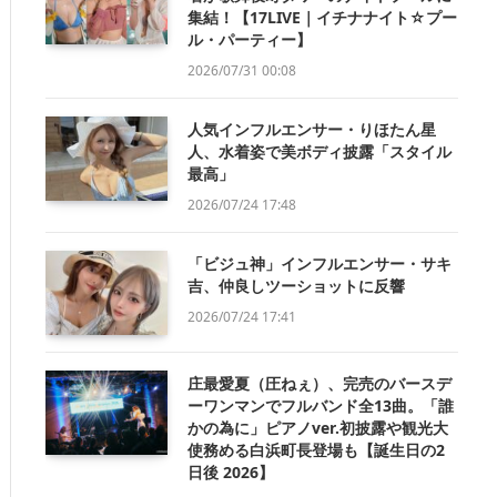
集結！【17LIVE｜イチナナイト☆プー
ル・パーティー】
2026/07/31 00:08
人気インフルエンサー・りほたん星
人、水着姿で美ボディ披露「スタイル
最高」
2026/07/24 17:48
「ビジュ神」インフルエンサー・サキ
吉、仲良しツーショットに反響
2026/07/24 17:41
庄最愛夏（圧ねぇ）、完売のバースデ
ーワンマンでフルバンド全13曲。「誰
かの為に」ピアノver.初披露や観光大
使務める白浜町長登場も【誕生日の2
日後 2026】