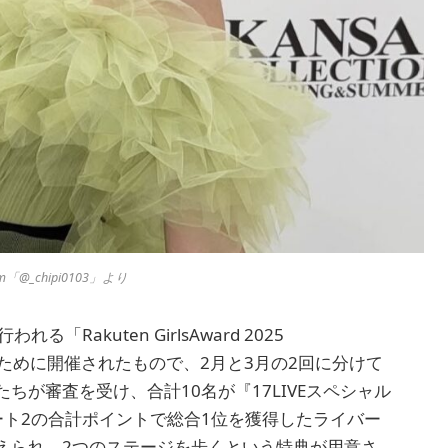
m「@_chipi0103」より
akuten GirlsAward 2025
するために開催されたもので、2月と3月の2回に分けて
が審査を受け、合計10名が『17LIVEスペシャル
ート2の合計ポイントで総合1位を獲得したライバー
えられ、2つのステージを歩くという特典が用意さ