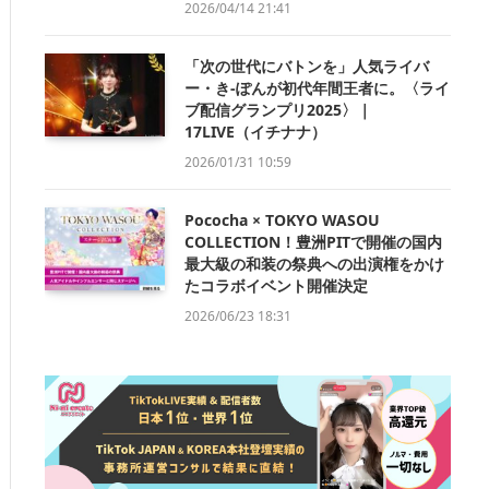
2026/04/14 21:41
「次の世代にバトンを」人気ライバ
ー・き-ぽんが初代年間王者に。〈ライ
ブ配信グランプリ2025〉｜
17LIVE（イチナナ）
2026/01/31 10:59
Pococha × TOKYO WASOU
COLLECTION！豊洲PITで開催の国内
最大級の和装の祭典への出演権をかけ
たコラボイベント開催決定
2026/06/23 18:31