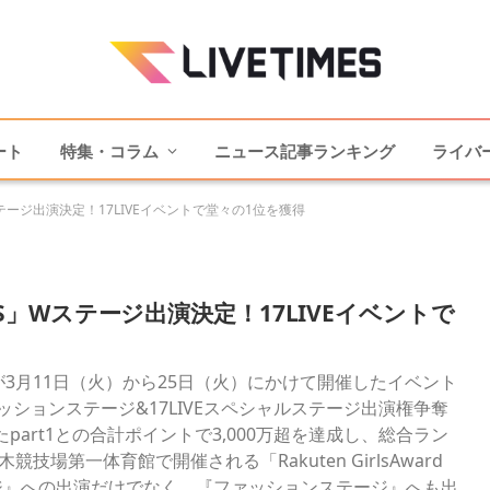
ート
特集・コラム
ニュース記事ランキング
ライバ
」Wステージ出演決定！17LIVEイベントで堂々の1位を獲得
 S/S」Wステージ出演決定！17LIVEイベントで
が3月11日（火）から25日（火）にかけて開催したイベント
MMER』ファッションステージ&17LIVEスペシャルステージ出演権争奪
part1との合計ポイントで3,000万超を達成し、総合ラン
場第一体育館で開催される「Rakuten GirlsAward
ャルステージ』への出演だけでなく、『ファッションステージ』へも出