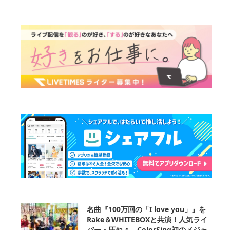
名曲『100万回の「I love you」』を
Rake＆WHITEBOXと共演！人気ライ
バー・圧ねぇ、ColorSing初のメジャ