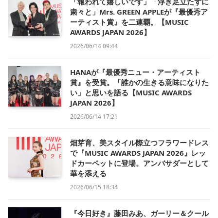
「報われて嬉しいです」「浮き足立たずに
粛々と」Mrs. GREEN APPLEが『最優秀ア
ーティスト賞』を二連覇。【MUSIC
AWARDS JAPAN 2026】
2026/06/14 09:44
HANAが『最優秀ニュー・アーティスト
賞』を受賞。「誰かの生きる意味になりた
い」と思いを語る【MUSIC AWARDS
JAPAN 2026】
2026/06/14 17:21
畑芽育、美スタイル際立つフラワードレス
で『MUSIC AWARDS JAPAN 2026』レッ
ドカーペットに登場。アンバサダーとして
華を添える
2026/06/15 18:34
『今日好き』藤田みあ、ガーリー＆クール