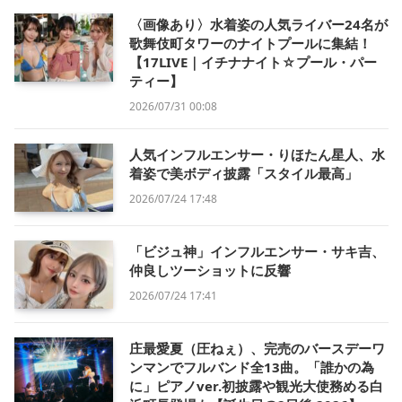
〈画像あり〉水着姿の人気ライバー24名が
歌舞伎町タワーのナイトプールに集結！
【17LIVE｜イチナナイト☆プール・パー
ティー】
2026/07/31 00:08
人気インフルエンサー・りほたん星人、水
着姿で美ボディ披露「スタイル最高」
2026/07/24 17:48
「ビジュ神」インフルエンサー・サキ吉、
仲良しツーショットに反響
2026/07/24 17:41
庄最愛夏（圧ねぇ）、完売のバースデーワ
ンマンでフルバンド全13曲。「誰かの為
に」ピアノver.初披露や観光大使務める白