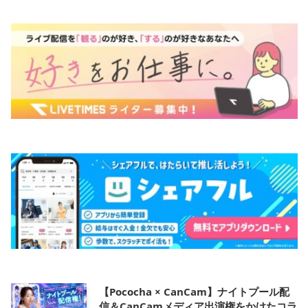
【Pococha × CanCam】ナイトプール配
信＆CanCamメディア出演権をかけたコラ