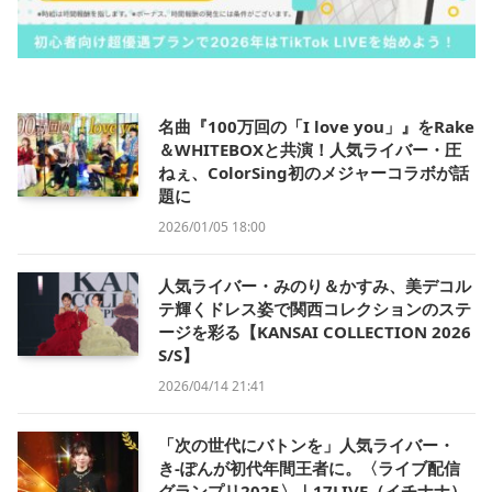
名曲『100万回の「I love you」』をRake
＆WHITEBOXと共演！人気ライバー・圧
ねぇ、ColorSing初のメジャーコラボが話
題に
2026/01/05 18:00
人気ライバー・みのり＆かすみ、美デコル
テ輝くドレス姿で関西コレクションのステ
ージを彩る【KANSAI COLLECTION 2026
S/S】
2026/04/14 21:41
「次の世代にバトンを」人気ライバー・
き-ぽんが初代年間王者に。〈ライブ配信
グランプリ2025〉｜17LIVE（イチナナ）