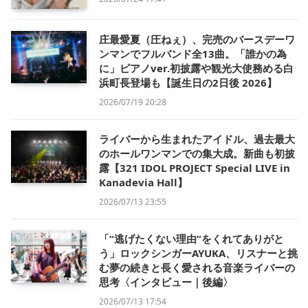
庄最愛夏（圧ねぇ）、完売のバースデーワ
ンマンでフルバンド全13曲。「誰かの為
に」ピアノver.初披露や観光大使務める白
浜町長登場も【誕生日の2日後 2026】
2026/07/19 20:28
ライバーから生まれたアイドル、過去最大
のホールワンマンでの集大成。新曲も初披
露【321 IDOL PROJECT Special LIVE in
Kanadevia Hall】
2026/07/13 23:55
「“逃げたくない理由”をくれてありがと
う」ロックシンガーAYUKA、リスナーと挑
む夢の続きと長く愛される音楽ライバーの
思考〈インタビュー｜後編〉
2026/07/13 17:54