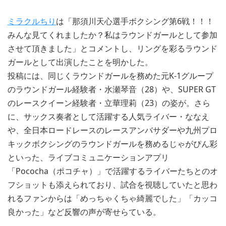
ミラクルちり
は「那須川天心選手ボクシング第6戦！！！
みんな見てくれましたか？私はラウンドガールとして参加
させて頂きました」とコメントし、リングを彩るラウンド
ガールとして出演したことを明かした。
投稿には、同じくラウンドガールを務めた元K-1グループ
のラウンドガール経験者・水瀬琴音（28）や、SUPER GT
のレースクイーン経験者・立華理莉（23）の姿が。さら
に、サックス奏者として活躍する人気ライバー・ななえ
や、全日本ロードレースのレースアンバサダーや九州プロ
キックボクシングのラウンドガールを務めるじゃがぴん彩
といった、ライブコミュニケーションアプリ
「Pococha（ポコチャ）」で活躍するライバーたちとのオ
フショットも添えられており、試合を視聴していたと思わ
れるファンからは「めっちゃくちゃ綺麗でした」「カッコ
良かった」など反響の声が寄せらている。