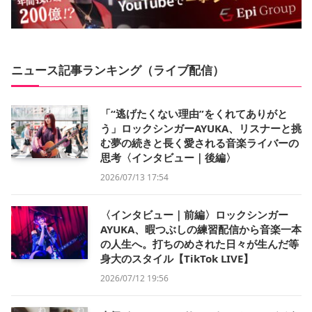
ニュース記事ランキング（ライブ配信）
「“逃げたくない理由”をくれてありがと
う」ロックシンガーAYUKA、リスナーと挑
む夢の続きと長く愛される音楽ライバーの
思考〈インタビュー｜後編〉
2026/07/13 17:54
〈インタビュー｜前編〉ロックシンガー
AYUKA、暇つぶしの練習配信から音楽一本
の人生へ。打ちのめされた日々が生んだ等
身大のスタイル【TikTok LIVE】
2026/07/12 19:56