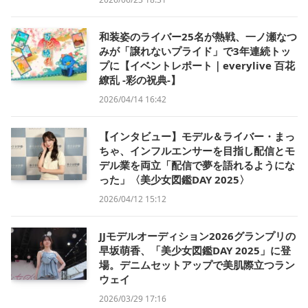
和装姿のライバー25名が熱戦、一ノ瀬なつ
みが「譲れないプライド」で3年連続トッ
プに【イベントレポート｜everylive 百花
繚乱 -彩の祝典-】
2026/04/14 16:42
【インタビュー】モデル＆ライバー・まっ
ちゃ、インフルエンサーを目指し配信とモ
デル業を両立「配信で夢を語れるようにな
った」〈美少女図鑑DAY 2025〉
2026/04/12 15:12
JJモデルオーディション2026グランプリの
早坂萌香、「美少女図鑑DAY 2025」に登
場。デニムセットアップで美肌際立つラン
ウェイ
2026/03/29 17:16