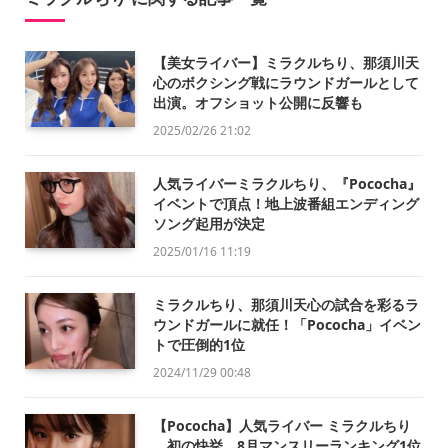
【美女ライバー】ミラクルちり、那須川天
心のボクシング戦にラウンドガールとして
出演。オフショット公開に反響も
2025/02/26 21:02
人気ライバーミラクルちり、『Pococha』
イベントで頂点！地上波番組エンディング
ソング起用が決定
2025/01/16 11:19
ミラクルちり、那須川天心の試合を彩るラ
ウンドガールに就任！「Pococha」イベン
トで圧倒的1位
2024/11/29 00:48
【Pococha】人気ライバー ミラクルちり
、初の快挙。8月マンスリーランキング1位