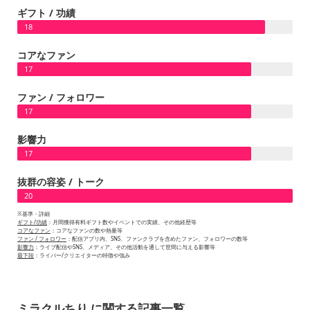
ギフト / 功績
18
コアなファン
17
ファン / フォロワー
17
影響力
17
抜群の容姿 / トーク
20
※基準・詳細
ギフト/功績
：月間獲得有料ギフト数やイベントでの実績、その他経歴等
コアなファン
：コアなファンの数や熱量等
ファン / フォロワー
：配信アプリ内、SNS、ファンクラブを含めたファン、フォロワーの数等
影響力
：ライブ配信やSNS、メディア、その他活動を通して世間に与える影響等
最下段
：ライバー/クリエイターの特徴や強み
ミラクルちり に関する記事一覧