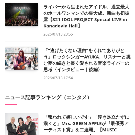
ライバーから生まれたアイドル、過去最大
のホールワンマンでの集大成。新曲も初披
露【321 IDOL PROJECT Special LIVE in
Kanadevia Hall】
2026/07/13 23:55
「“逃げたくない理由”をくれてありがと
う」ロックシンガーAYUKA、リスナーと挑
む夢の続きと長く愛される音楽ライバーの
思考〈インタビュー｜後編〉
2026/07/13 17:54
ニュース記事ランキング（エンタメ）
「報われて嬉しいです」「浮き足立たずに
粛々と」Mrs. GREEN APPLEが『最優秀ア
ーティスト賞』を二連覇。【MUSIC