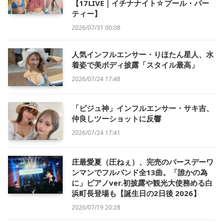
【17LIVE｜イチナナイト☆プール・パー
ティー】
2026/07/31 00:08
人気インフルエンサー・りほたん星人、水
着姿で美ボディ披露「スタイル最高」
2026/07/24 17:48
「ビジュ神」インフルエンサー・サキ吉、
仲良しツーショットに反響
2026/07/24 17:41
庄最愛夏（圧ねぇ）、完売のバースデーワ
ンマンでフルバンド全13曲。「誰かの為
に」ピアノver.初披露や観光大使務める白
浜町長登場も【誕生日の2日後 2026】
2026/07/19 20:28