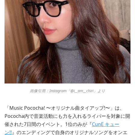
画像引用：Instagram「@i__am__chiri」より
「Music Pococha! 〜オリジナル曲タイアップ!〜」は、
Pococha内で音楽活動にも力を入れるライバーを対象に開
催された7日間のイベント。1位のみが『
CunE キュー
ン!!
』のエンディングで自身のオリジナルソングをオンエ