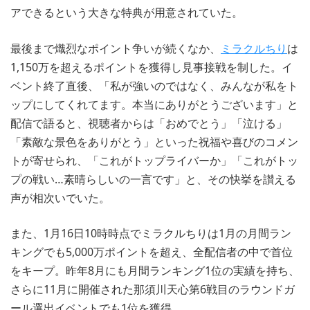
アできるという大きな特典が用意されていた。
最後まで熾烈なポイント争いが続くなか、
ミラクルちり
は
1,150万を超えるポイントを獲得し見事接戦を制した。イ
ベント終了直後、「私が強いのではなく、みんなが私をト
ップにしてくれてます。本当にありがとうございます」と
配信で語ると、視聴者からは「おめでとう」「泣ける」
「素敵な景色をありがとう」といった祝福や喜びのコメン
トが寄せられ、「これがトップライバーか」「これがトッ
プの戦い…素晴らしいの一言です」と、その快挙を讃える
声が相次いでいた。
また、1月16日10時時点でミラクルちりは1月の月間ラン
キングでも5,000万ポイントを超え、全配信者の中で首位
をキープ。昨年8月にも月間ランキング1位の実績を持ち、
さらに11月に開催された那須川天心第6戦目のラウンドガ
ール選出イベントでも1位を獲得。