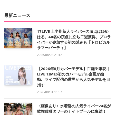
最新ニュース
17LIVE 上半期新人ライバーの頂点はゆめ
はる。40名の頂点に立ち二冠獲得。プロラ
イバーが参加する初の試みも【トロピカル
サマーパーティ】
2026/08/03 21:12
【2026年8月カバーモデル】百瀬羽唯花｜
LIVE TIMES初のカバーモデル企画が始
動。ライブ配信の世界から人気モデルを目
指す
2026/08/01 11:57
〈画像あり〉水着姿の人気ライバー24名が
歌舞伎町タワーのナイトプールに集結！