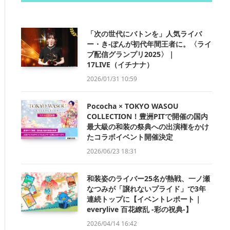
「次の世代にバトンを」人気ライバ
ー・き-ぽんが初代年間王者に。〈ライ
ブ配信グランプリ2025〉｜
17LIVE（イチナナ）
2026/01/31 10:59
Pococha × TOKYO WASOU
COLLECTION！豊洲PITで開催の国内
最大級の和装の祭典への出演権をかけ
たコラボイベント開催決定
2026/06/23 18:31
和装姿のライバー25名が熱戦、一ノ瀬
なつみが「譲れないプライド」で3年
連続トップに【イベントレポート｜
everylive 百花繚乱 -彩の祝典-】
2026/04/14 16:42