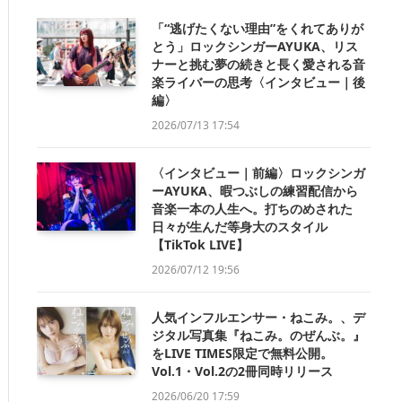
「“逃げたくない理由”をくれてありが
とう」ロックシンガーAYUKA、リス
ナーと挑む夢の続きと長く愛される音
楽ライバーの思考〈インタビュー｜後
編〉
2026/07/13 17:54
〈インタビュー｜前編〉ロックシンガ
ーAYUKA、暇つぶしの練習配信から
音楽一本の人生へ。打ちのめされた
日々が生んだ等身大のスタイル
【TikTok LIVE】
2026/07/12 19:56
人気インフルエンサー・ねこみ。、デ
ジタル写真集『ねこみ。のぜんぶ。』
をLIVE TIMES限定で無料公開。
Vol.1・Vol.2の2冊同時リリース
2026/06/20 17:59