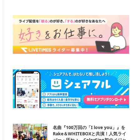
名曲『100万回の「I love you」』を
Rake＆WHITEBOXと共演！人気ライ
バー・圧ねぇ、ColorSing初のメジャ