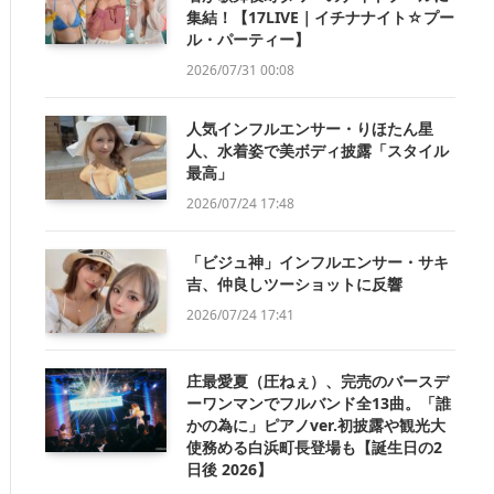
集結！【17LIVE｜イチナナイト☆プー
ル・パーティー】
2026/07/31 00:08
人気インフルエンサー・りほたん星
人、水着姿で美ボディ披露「スタイル
最高」
2026/07/24 17:48
「ビジュ神」インフルエンサー・サキ
吉、仲良しツーショットに反響
2026/07/24 17:41
庄最愛夏（圧ねぇ）、完売のバースデ
ーワンマンでフルバンド全13曲。「誰
かの為に」ピアノver.初披露や観光大
使務める白浜町長登場も【誕生日の2
日後 2026】