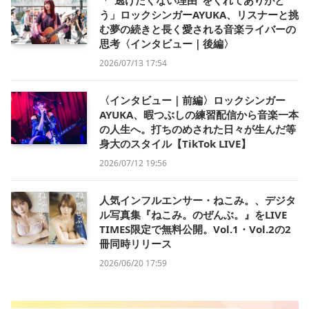
う」ロックシンガーAYUKA、リスナーと挑
む夢の続きと長く愛される音楽ライバーの
思考〈インタビュー｜後編〉
2026/07/13 17:54
〈インタビュー｜前編〉ロックシンガー
AYUKA、暇つぶしの練習配信から音楽一本
の人生へ。打ちのめされた日々が生んだ等
身大のスタイル【TikTok LIVE】
2026/07/12 19:56
人気インフルエンサー・ねこみ。、デジタ
ル写真集『ねこみ。のぜんぶ。』をLIVE
TIMES限定で無料公開。Vol.1・Vol.2の2
冊同時リリース
2026/06/20 17:59