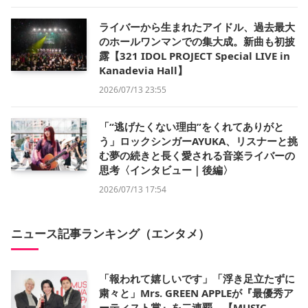
ライバーから生まれたアイドル、過去最大
のホールワンマンでの集大成。新曲も初披
露【321 IDOL PROJECT Special LIVE in
Kanadevia Hall】
2026/07/13 23:55
「“逃げたくない理由”をくれてありがと
う」ロックシンガーAYUKA、リスナーと挑
む夢の続きと長く愛される音楽ライバーの
思考〈インタビュー｜後編〉
2026/07/13 17:54
ニュース記事ランキング（エンタメ）
「報われて嬉しいです」「浮き足立たずに
粛々と」Mrs. GREEN APPLEが『最優秀ア
ーティスト賞』を二連覇。【MUSIC