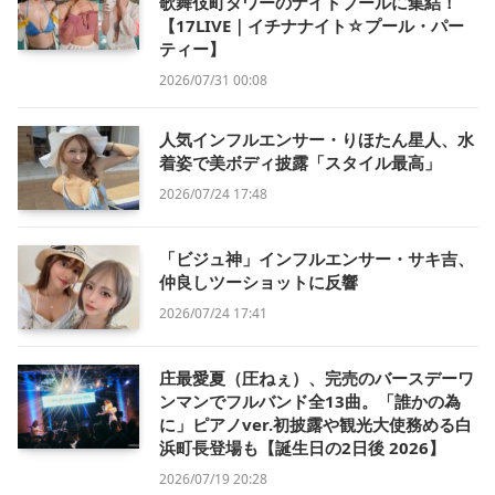
歌舞伎町タワーのナイトプールに集結！
【17LIVE｜イチナナイト☆プール・パー
ティー】
2026/07/31 00:08
人気インフルエンサー・りほたん星人、水
着姿で美ボディ披露「スタイル最高」
2026/07/24 17:48
「ビジュ神」インフルエンサー・サキ吉、
仲良しツーショットに反響
2026/07/24 17:41
庄最愛夏（圧ねぇ）、完売のバースデーワ
ンマンでフルバンド全13曲。「誰かの為
に」ピアノver.初披露や観光大使務める白
浜町長登場も【誕生日の2日後 2026】
2026/07/19 20:28