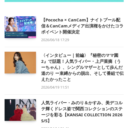
【Pococha × CanCam】ナイトプール配
信＆CanCamメディア出演権をかけたコラ
ボイベント開催決定
2026/06/18 17:29
〈インタビュー｜前編〉『秘密のママ園
2』で話題！人気ライバー・上戸菜摘（う
ーちゃん）、シングルマザーとして歩んだ
道のり ー束縛からの脱出、そして番組で伝
えたかったこと
2026/04/19 11:51
人気ライバー・みのり＆かすみ、美デコル
テ輝くドレス姿で関西コレクションのステ
ージを彩る【KANSAI COLLECTION 2026
S/S】