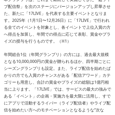
ブ配信祭」を次のステージにバージョンアップし昇華させ
た、新たに「17LIVE」を代表する主要イベントとなりま
す。2025年（1月1日〜12月26日）に「17LIVE」で行われ
る全てのイベントを対象とし、各イベントで上位入賞の方
へ得点を加算し、年間での得点に応じて表彰、賞金やプラ
イズの授与を行うものです。（※1）
年間総合1位（年間グランプリ）の方には、過去最大規模
となる10,000,000円の賞金が贈られるほか、四半期ごとに
シーズングランプリも設定。また、ライブ配信を始めたば
かりの方でも入賞のチャンスがある「配信アワード」カテ
ゴリーも用意し、合計の賞金やプライズの総額は1億円相
当に上ります。「17LIVE」では、サービスの最大の強みで
ある「イベント」の企画・実施力を最大限に活用し、すで
にアプリで活動するライバー（ライブ配信者）やライブ配
信を始めたい方へのモチベーションとなるような“次な