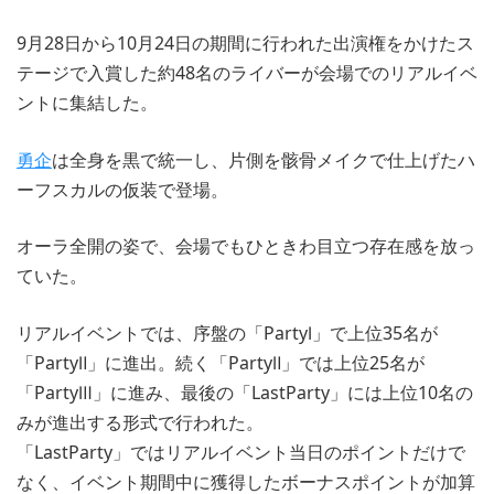
9月28日から10月24日の期間に行われた出演権をかけたス
テージで入賞した約48名のライバーが会場でのリアルイベ
ントに集結した。
勇企
は全身を黒で統一し、片側を骸骨メイクで仕上げたハ
ーフスカルの仮装で登場。
オーラ全開の姿で、会場でもひときわ目立つ存在感を放っ
ていた。
リアルイベントでは、序盤の「PartyⅠ」で上位35名が
「PartyⅡ」に進出。続く「PartyⅡ」では上位25名が
「PartyⅢ」に進み、最後の「LastParty」には上位10名の
みが進出する形式で行われた。
「LastParty」ではリアルイベント当日のポイントだけで
なく、イベント期間中に獲得したボーナスポイントが加算