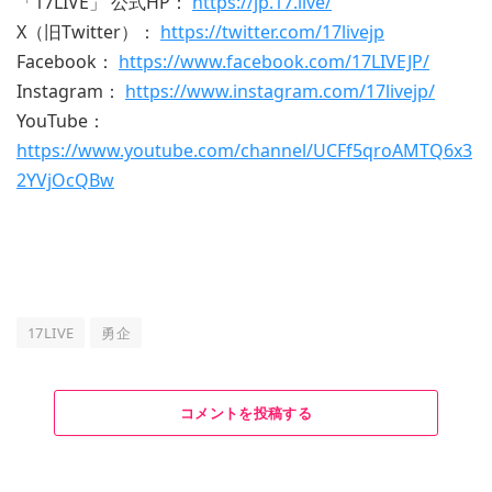
「17LIVE」 公式HP：
https://jp.17.live/
X（旧Twitter）：
https://twitter.com/17livejp
Facebook：
https://www.facebook.com/17LIVEJP/
Instagram：
https://www.instagram.com/17livejp/
YouTube：
https://www.youtube.com/channel/UCFf5qroAMTQ6x3
2YVjOcQBw
17LIVE
勇企
コメントを投稿する