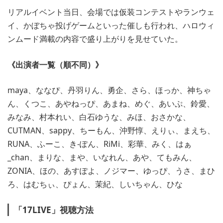
リアルイベント当日、会場では仮装コンテストやランウェ
イ、かぼちゃ投げゲームといった催しも行われ、ハロウィ
ンムード満載の内容で盛り上がりを見せていた。
《出演者一覧（順不同）》
maya、ななぴ、丹羽りん、勇企、さら、ほっか、神ちゃ
ん、くつこ、あやねっぴ、あまね、めぐ、あいぷ、鈴愛、
みなみ、村本れい、白石ゆうな、みほ、おさかな、
CUTMAN、sappy、ちーもん、沖野惇、えりぃ、まえち、
RUNA、ふーこ、き-ぽん、RiMi、彩華、みく、はぁ
_chan、まりな、まや、いなれん、あや、てもみん、
ZONIA、ほの、あすぽよ、ノジマー、ゆっぴ、うさ、まひ
ろ、はむちぃ、ぴょん、茉紀、しいちゃん、ひな
「17LIVE」視聴方法