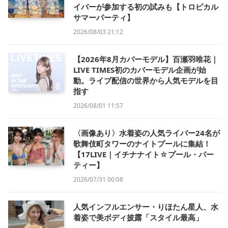
イバーが参加する初の試みも【トロピカル
サマーパーティ】
2026/08/03 21:12
【2026年8月カバーモデル】百瀬羽唯花｜
LIVE TIMES初のカバーモデル企画が始
動。ライブ配信の世界から人気モデルを目
指す
2026/08/01 11:57
〈画像あり〉水着姿の人気ライバー24名が
歌舞伎町タワーのナイトプールに集結！
【17LIVE｜イチナナイト☆プール・パー
ティー】
2026/07/31 00:08
人気インフルエンサー・りほたん星人、水
着姿で美ボディ披露「スタイル最高」