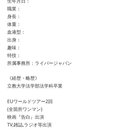
生年月日：
職業：
身長：
体重：
血液型：
出身：
趣味：
特技：
所属事務所：ライバージャパン
《経歴・略歴》
立教大学法学部法学科卒業
EUワールドツアー2回
(全箇所ワンマン)
映画『告白』出演
TV,雑誌,ラジオ等出演