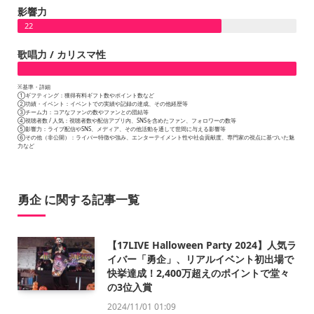
影響力
22
歌唱力 / カリスマ性
※基準・詳細
①ギフティング：獲得有料ギフト数やポイント数など
②功績・イベント：イベントでの実績や記録の達成、その他経歴等
③チーム力：コアなファンの数やファンとの団結等
④視聴者数 / 人気：視聴者数や配信アプリ内、SNSを含めたファン、フォロワーの数等
⑤影響力：ライブ配信やSNS、メディア、その他活動を通して世間に与える影響等
⑥その他（非公開）：ライバー特徴や強み、エンターテイメント性や社会貢献度、専門家の視点に基づいた魅
力など
勇企 に関する記事一覧
【17LIVE Halloween Party 2024】人気ラ
イバー「勇企」、リアルイベント初出場で
快挙達成！2,400万超えのポイントで堂々
の3位入賞
2024/11/01 01:09