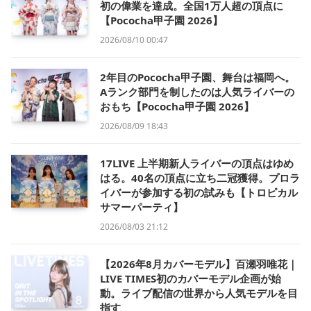
初の偉業を達成。全国1万人超の頂点に
【Pococha甲子園 2026】
2026/08/10 00:47
2年目のPococha甲子園、舞台は福岡へ。
Aランク部門を制したのは人気ライバーの
おもち【Pococha甲子園 2026】
2026/08/09 18:43
17LIVE 上半期新人ライバーの頂点はゆめ
はる。40名の頂点に立ち二冠獲得。プロラ
イバーが参加する初の試みも【トロピカル
サマーパーティ】
2026/08/03 21:12
【2026年8月カバーモデル】百瀬羽唯花｜
LIVE TIMES初のカバーモデル企画が始
動。ライブ配信の世界から人気モデルを目
指す