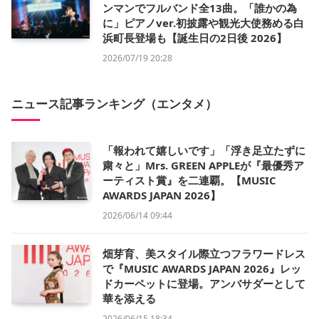
ンマンでフルバンド全13曲。「誰かの為
に」ピアノver.初披露や観光大使務める白
浜町長登場も【誕生日の2日後 2026】
2026/07/19 20:28
ニュース記事ランキング（エンタメ）
「報われて嬉しいです」「浮き足立たずに
粛々と」Mrs. GREEN APPLEが『最優秀ア
ーティスト賞』を二連覇。【MUSIC
AWARDS JAPAN 2026】
2026/06/14 09:44
畑芽育、美スタイル際立つフラワードレス
で『MUSIC AWARDS JAPAN 2026』レッ
ドカーペットに登場。アンバサダーとして
華を添える
2026/06/15 18:34