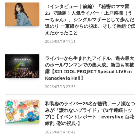
〈インタビュー｜前編〉『秘密のママ園
2』で話題！人気ライバー・上戸菜摘（う
ーちゃん）、シングルマザーとして歩んだ
道のり ー束縛からの脱出、そして番組で伝
えたかったこと
2026/04/19 11:51
ライバーから生まれたアイドル、過去最大
のホールワンマンでの集大成。新曲も初披
露【321 IDOL PROJECT Special LIVE in
Kanadevia Hall】
2026/07/13 23:55
和装姿のライバー25名が熱戦、一ノ瀬なつ
みが「譲れないプライド」で3年連続トッ
プに【イベントレポート｜everylive 百花
繚乱 -彩の祝典-】
2026/04/14 16:42