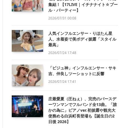
集結！【17LIVE｜イチナナイト☆プー
ル・パーティー】
2026/07/31 00:08
人気インフルエンサー・りほたん星
人、水着姿で美ボディ披露「スタイル
最高」
2026/07/24 17:48
「ビジュ神」インフルエンサー・サキ
吉、仲良しツーショットに反響
2026/07/24 17:41
庄最愛夏（圧ねぇ）、完売のバースデ
ーワンマンでフルバンド全13曲。「誰
かの為に」ピアノver.初披露や観光大
使務める白浜町長登場も【誕生日の2
日後 2026】