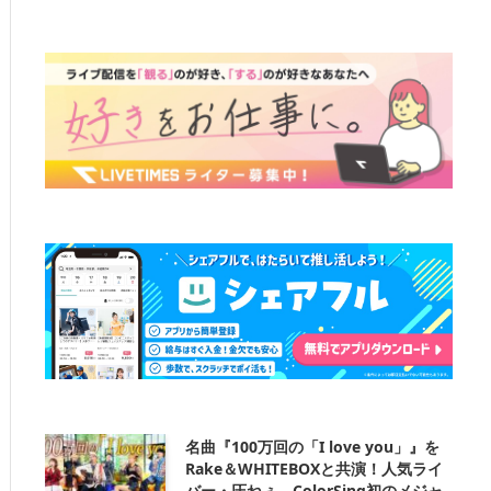
名曲『100万回の「I love you」』を
Rake＆WHITEBOXと共演！人気ライ
バー・圧ねぇ、ColorSing初のメジャ