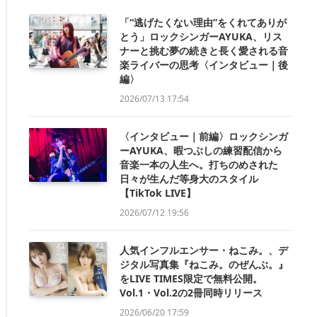
「“逃げたくない理由”をくれてありが
とう」ロックシンガーAYUKA、リス
ナーと挑む夢の続きと長く愛される音
楽ライバーの思考〈インタビュー｜後
編〉
2026/07/13 17:54
〈インタビュー｜前編〉ロックシンガ
ーAYUKA、暇つぶしの練習配信から
音楽一本の人生へ。打ちのめされた
日々が生んだ等身大のスタイル
【TikTok LIVE】
2026/07/12 19:56
人気インフルエンサー・ねこみ。、デ
ジタル写真集『ねこみ。のぜんぶ。』
をLIVE TIMES限定で無料公開。
Vol.1・Vol.2の2冊同時リリース
2026/06/20 17:59