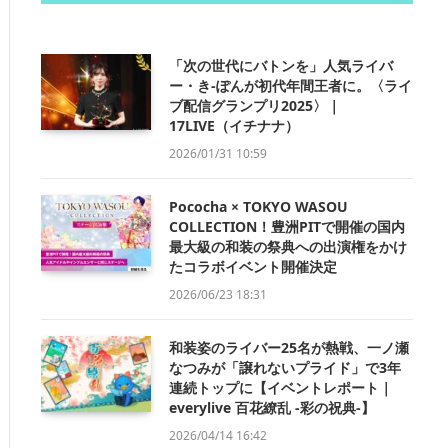
「次の世代にバトンを」人気ライバ
ー・き-ぽんが初代年間王者に。〈ライ
ブ配信グランプリ2025〉｜
17LIVE（イチナナ）
2026/01/31 10:59
Pococha × TOKYO WASOU
COLLECTION！豊洲PITで開催の国内
最大級の和装の祭典への出演権をかけ
たコラボイベント開催決定
2026/06/23 18:31
和装姿のライバー25名が熱戦、一ノ瀬
なつみが「譲れないプライド」で3年
連続トップに【イベントレポート｜
everylive 百花繚乱 -彩の祝典-】
2026/04/14 16:42