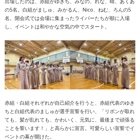
出場したのは、赤組がゆきち、みなの、れな、晴、あくあ
の5名。白組がましゅ、みかるん、Nico、ねむ、ろんの5
名。開会式では会場に集まったライバーたちが順に入場
し、イベントは和やかな空気の中でスタート。
赤組・白組それぞれが自己紹介を行うと、赤組代表のゆき
ちと白組代表のましゅが選手宣誓を行い、「リボンが取れ
ても、髪が乱れても、かわいく、元気に、最後まで頑張る
ことを誓います！」と高らかに宣言。可愛らしい宣誓でイ
ベントの幕が開けた。