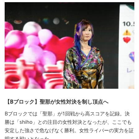
【Bブロック】聖那が女性対決を制し頂点へ
Bブロックでは「聖那」が1回戦から高スコアを記録。決
勝は「shiho」との注目の女性対決となったが、ここでも
安定した強さで危なげなく勝利。女性ライバーの実力を証
明する戦いとなった。