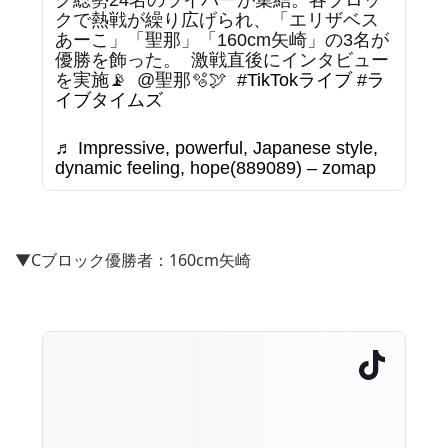
ク総勢24名のライバーが集結。各ブロッ
クで熱戦が繰り広げられ、「エリザベス
あーこ」「聖那」「160cm矢崎」の3名が
優勝を飾った。 ⁡ 激戦直後にインタビュー
を実施📡 ⁡ @聖那🫧🕊 ⁡
#TikTokライブ
#ラ
イブタイムズ
♬ Impressive, powerful, Japanese style,
dynamic feeling, hope(889089) – zomap
▼Cブロック優勝者：160cm矢崎