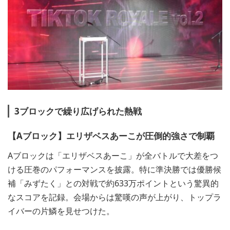
3ブロックで繰り広げられた熱戦
【Aブロック】エリザベスあーこが圧倒的強さで制覇
Aブロックは「エリザベスあーこ」が全バトルで大差をつ
ける圧巻のパフォーマンスを披露。特に準決勝では優勝候
補「みずたく」との対戦で約633万ポイントという驚異的
なスコアを記録。会場からは驚嘆の声が上がり、トップラ
イバーの片鱗を見せつけた。