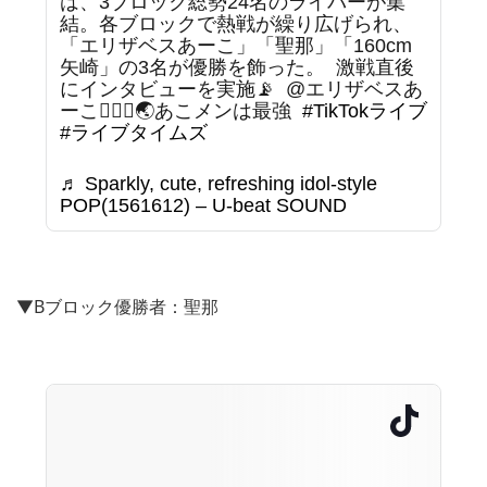
は、3ブロック総勢24名のライバーが集
結。各ブロックで熱戦が繰り広げられ、
「エリザベスあーこ」「聖那」「160cm
矢崎」の3名が優勝を飾った。 ⁡ 激戦直後
にインタビューを実施📡 ⁡ @エリザベスあ
ーこ🧜🏻‍♀️🌏あこメンは最強 ⁡
#TikTokライブ
#ライブタイムズ
♬ Sparkly, cute, refreshing idol-style
POP(1561612) – U-beat SOUND
▼Bブロック優勝者：聖那