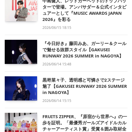
中島健人、レッドカーペットのトップバッ
ターで登場。アンバサダー＆公式インタビ
ュアーとして『MUSIC AWARDS JAPAN
2026』を彩る
2026/06/15 18:15
『今日好き』藤田みあ、ガーリー＆クール
で魅せる抜群スタイル【GAKUSEI
RUNWAY 2026 SUMMER in NAGOYA】
2026/06/14 15:48
黒嵜菜々子、透明感と可憐さで2ステージ
魅了【GAKUSEI RUNWAY 2026 SUMMER
in NAGOYA】
2026/06/14 15:15
FRUITS ZIPPER、『原宿から世界へ』の一
歩を証明。「最優秀ガールズアイドルカル
チャーアーティスト賞」受賞＆囲み取材全