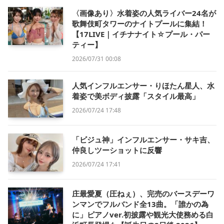
〈画像あり〉水着姿の人気ライバー24名が
歌舞伎町タワーのナイトプールに集結！
【17LIVE｜イチナナイト☆プール・パー
ティー】
2026/07/31 00:08
人気インフルエンサー・りほたん星人、水
着姿で美ボディ披露「スタイル最高」
2026/07/24 17:48
「ビジュ神」インフルエンサー・サキ吉、
仲良しツーショットに反響
2026/07/24 17:41
庄最愛夏（圧ねぇ）、完売のバースデーワ
ンマンでフルバンド全13曲。「誰かの為
に」ピアノver.初披露や観光大使務める白