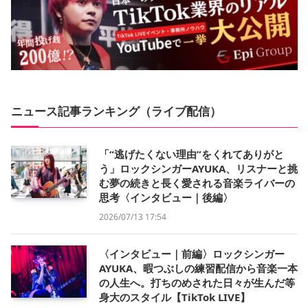
ニュース記事ランキング（ライブ配信）
「“逃げたくない理由”をくれてありがと
う」ロックシンガーAYUKA、リスナーと挑
む夢の続きと長く愛される音楽ライバーの
思考〈インタビュー｜後編〉
2026/07/13 17:54
〈インタビュー｜前編〉ロックシンガー
AYUKA、暇つぶしの練習配信から音楽一本
の人生へ。打ちのめされた日々が生んだ等
身大のスタイル【TikTok LIVE】