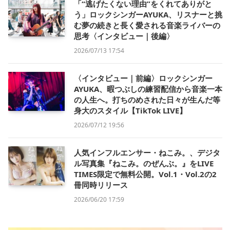
「“逃げたくない理由”をくれてありがと
う」ロックシンガーAYUKA、リスナーと挑
む夢の続きと長く愛される音楽ライバーの
思考〈インタビュー｜後編〉
2026/07/13 17:54
〈インタビュー｜前編〉ロックシンガー
AYUKA、暇つぶしの練習配信から音楽一本
の人生へ。打ちのめされた日々が生んだ等
身大のスタイル【TikTok LIVE】
2026/07/12 19:56
人気インフルエンサー・ねこみ。、デジタ
ル写真集『ねこみ。のぜんぶ。』をLIVE
TIMES限定で無料公開。Vol.1・Vol.2の2
冊同時リリース
2026/06/20 17:59