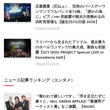
庄最愛夏（圧ねぇ）、完売のバースデーワ
ンマンでフルバンド全13曲。「誰かの為
に」ピアノver.初披露や観光大使務める白
浜町長登場も【誕生日の2日後 2026】
2026/07/19 20:28
ライバーから生まれたアイドル、過去最大
のホールワンマンでの集大成。新曲も初披
露【321 IDOL PROJECT Special LIVE in
Kanadevia Hall】
2026/07/13 23:55
ニュース記事ランキング（エンタメ）
「報われて嬉しいです」「浮き足立たずに
粛々と」Mrs. GREEN APPLEが『最優秀ア
ーティスト賞』を二連覇。【MUSIC