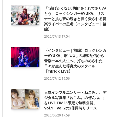
「“逃げたくない理由”をくれてありが
とう」ロックシンガーAYUKA、リス
ナーと挑む夢の続きと長く愛される音
楽ライバーの思考〈インタビュー｜後
編〉
2026/07/13 17:54
〈インタビュー｜前編〉ロックシンガ
ーAYUKA、暇つぶしの練習配信から
音楽一本の人生へ。打ちのめされた
日々が生んだ等身大のスタイル
【TikTok LIVE】
2026/07/12 19:56
人気インフルエンサー・ねこみ。、デ
ジタル写真集『ねこみ。のぜんぶ。』
をLIVE TIMES限定で無料公開。
Vol.1・Vol.2の2冊同時リリース
2026/06/20 17:59