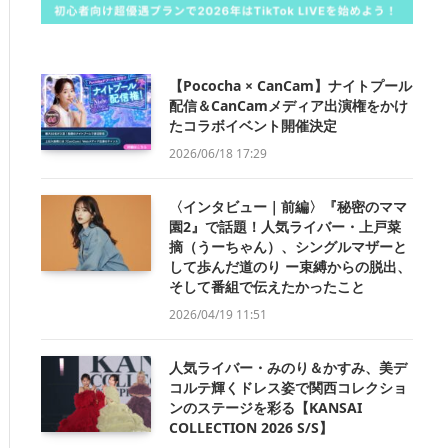
【Pococha × CanCam】ナイトプール
配信＆CanCamメディア出演権をかけ
たコラボイベント開催決定
2026/06/18 17:29
〈インタビュー｜前編〉『秘密のママ
園2』で話題！人気ライバー・上戸菜
摘（うーちゃん）、シングルマザーと
して歩んだ道のり ー束縛からの脱出、
そして番組で伝えたかったこと
2026/04/19 11:51
人気ライバー・みのり＆かすみ、美デ
コルテ輝くドレス姿で関西コレクショ
ンのステージを彩る【KANSAI
COLLECTION 2026 S/S】