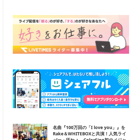
名曲『100万回の「I love you」』を
Rake＆WHITEBOXと共演！人気ライ
バー・圧ねぇ、ColorSing初のメジャ