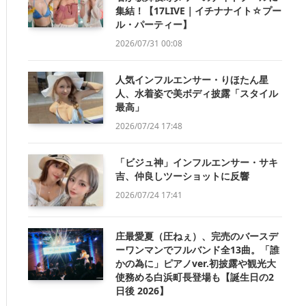
集結！【17LIVE｜イチナナイト☆プー
ル・パーティー】
2026/07/31 00:08
人気インフルエンサー・りほたん星
人、水着姿で美ボディ披露「スタイル
最高」
2026/07/24 17:48
「ビジュ神」インフルエンサー・サキ
吉、仲良しツーショットに反響
2026/07/24 17:41
庄最愛夏（圧ねぇ）、完売のバースデ
ーワンマンでフルバンド全13曲。「誰
かの為に」ピアノver.初披露や観光大
使務める白浜町長登場も【誕生日の2
日後 2026】