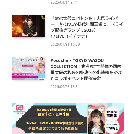
2026/04/14 21:41
「次の世代にバトンを」人気ライバ
ー・き-ぽんが初代年間王者に。〈ライ
ブ配信グランプリ2025〉｜
17LIVE（イチナナ）
2026/01/31 10:59
Pococha × TOKYO WASOU
COLLECTION！豊洲PITで開催の国内
最大級の和装の祭典への出演権をかけ
たコラボイベント開催決定
2026/06/23 18:31