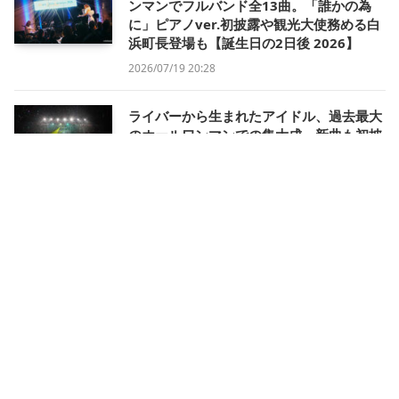
ンマンでフルバンド全13曲。「誰かの為
に」ピアノver.初披露や観光大使務める白
浜町長登場も【誕生日の2日後 2026】
2026/07/19 20:28
ライバーから生まれたアイドル、過去最大
のホールワンマンでの集大成。新曲も初披
露【321 IDOL PROJECT Special LIVE in
Kanadevia Hall】
2026/07/13 23:55
「“逃げたくない理由”をくれてありがと
う」ロックシンガーAYUKA、リスナーと挑
む夢の続きと長く愛される音楽ライバーの
思考〈インタビュー｜後編〉
2026/07/13 17:54
ニュース記事ランキング（エンタメ）