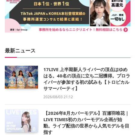
最新ニュース
17LIVE 上半期新人ライバーの頂点はゆめ
はる。40名の頂点に立ち二冠獲得。プロラ
イバーが参加する初の試みも【トロピカル
サマーパーティ】
2026/08/03 21:12
【2026年8月カバーモデル】百瀬羽唯花｜
LIVE TIMES初のカバーモデル企画が始
動。ライブ配信の世界から人気モデルを目
指す