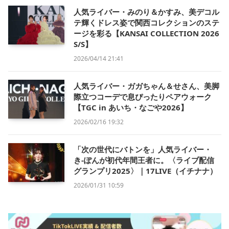
人気ライバー・みのり＆かすみ、美デコル
テ輝くドレス姿で関西コレクションのステ
ージを彩る【KANSAI COLLECTION 2026
S/S】
2026/04/14 21:41
人気ライバー・ガガちゃん＆せさん、美脚
際立つコーデで息ぴったりペアウォーク
【TGC in あいち・なごや2026】
2026/02/16 19:32
「次の世代にバトンを」人気ライバー・
き-ぽんが初代年間王者に。〈ライブ配信
グランプリ2025〉｜17LIVE（イチナナ）
2026/01/31 10:59