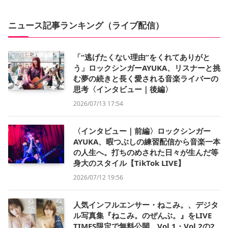
ニュース記事ランキング（ライブ配信）
「“逃げたくない理由”をくれてありがと
う」ロックシンガーAYUKA、リスナーと挑
む夢の続きと長く愛される音楽ライバーの
思考〈インタビュー｜後編〉
2026/07/13 17:54
〈インタビュー｜前編〉ロックシンガー
AYUKA、暇つぶしの練習配信から音楽一本
の人生へ。打ちのめされた日々が生んだ等
身大のスタイル【TikTok LIVE】
2026/07/12 19:56
人気インフルエンサー・ねこみ。、デジタ
ル写真集『ねこみ。のぜんぶ。』をLIVE
TIMES限定で無料公開。Vol.1・Vol.2の2