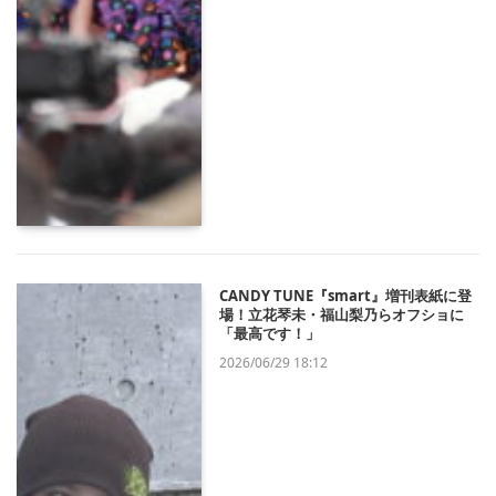
CANDY TUNE『smart』増刊表紙に登
場！立花琴未・福山梨乃らオフショに
「最高です！」
2026/06/29 18:12