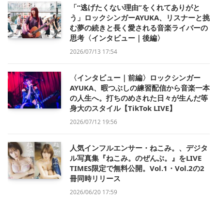
「“逃げたくない理由”をくれてありがと
う」ロックシンガーAYUKA、リスナーと挑
む夢の続きと長く愛される音楽ライバーの
思考〈インタビュー｜後編〉
2026/07/13 17:54
〈インタビュー｜前編〉ロックシンガー
AYUKA、暇つぶしの練習配信から音楽一本
の人生へ。打ちのめされた日々が生んだ等
身大のスタイル【TikTok LIVE】
2026/07/12 19:56
人気インフルエンサー・ねこみ。、デジタ
ル写真集『ねこみ。のぜんぶ。』をLIVE
TIMES限定で無料公開。Vol.1・Vol.2の2
冊同時リリース
2026/06/20 17:59