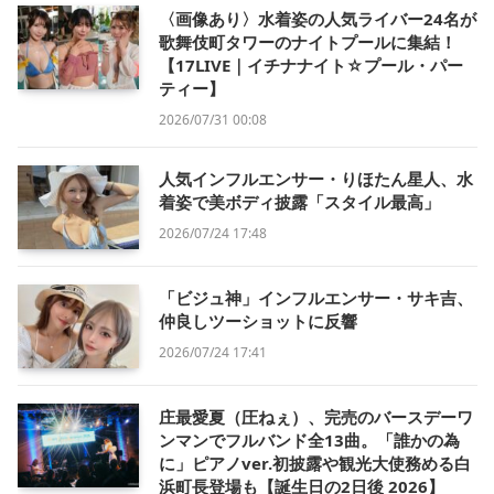
〈画像あり〉水着姿の人気ライバー24名が
歌舞伎町タワーのナイトプールに集結！
【17LIVE｜イチナナイト☆プール・パー
ティー】
2026/07/31 00:08
人気インフルエンサー・りほたん星人、水
着姿で美ボディ披露「スタイル最高」
2026/07/24 17:48
「ビジュ神」インフルエンサー・サキ吉、
仲良しツーショットに反響
2026/07/24 17:41
庄最愛夏（圧ねぇ）、完売のバースデーワ
ンマンでフルバンド全13曲。「誰かの為
に」ピアノver.初披露や観光大使務める白
浜町長登場も【誕生日の2日後 2026】