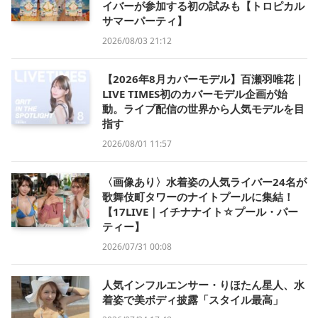
イバーが参加する初の試みも【トロピカル
サマーパーティ】
2026/08/03 21:12
【2026年8月カバーモデル】百瀬羽唯花｜
LIVE TIMES初のカバーモデル企画が始
動。ライブ配信の世界から人気モデルを目
指す
2026/08/01 11:57
〈画像あり〉水着姿の人気ライバー24名が
歌舞伎町タワーのナイトプールに集結！
【17LIVE｜イチナナイト☆プール・パー
ティー】
2026/07/31 00:08
人気インフルエンサー・りほたん星人、水
着姿で美ボディ披露「スタイル最高」