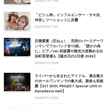
2026/07/24 17:48
「ビジュ神」インフルエンサー・サキ吉、
仲良しツーショットに反響
2026/07/24 17:41
庄最愛夏（圧ねぇ）、完売のバースデーワ
ンマンでフルバンド全13曲。「誰かの為
に」ピアノver.初披露や観光大使務める白
浜町長登場も【誕生日の2日後 2026】
2026/07/19 20:28
ライバーから生まれたアイドル、過去最大
のホールワンマンでの集大成。新曲も初披
露【321 IDOL PROJECT Special LIVE in
Kanadevia Hall】
2026/07/13 23:55