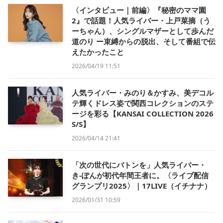
〈インタビュー｜前編〉『秘密のママ園
2』で話題！人気ライバー・上戸菜摘（う
ーちゃん）、シングルマザーとして歩んだ
道のり ー束縛からの脱出、そして番組で伝
えたかったこと
2026/04/19 11:51
人気ライバー・みのり＆かすみ、美デコル
テ輝くドレス姿で関西コレクションのステ
ージを彩る【KANSAI COLLECTION 2026
S/S】
2026/04/14 21:41
「次の世代にバトンを」人気ライバー・
き-ぽんが初代年間王者に。〈ライブ配信
グランプリ2025〉｜17LIVE（イチナナ）
2026/01/31 10:59