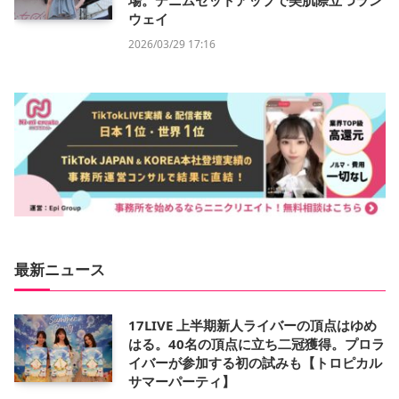
場。デニムセットアップで美肌際立つラン
ウェイ
2026/03/29 17:16
最新ニュース
17LIVE 上半期新人ライバーの頂点はゆめ
はる。40名の頂点に立ち二冠獲得。プロラ
イバーが参加する初の試みも【トロピカル
サマーパーティ】