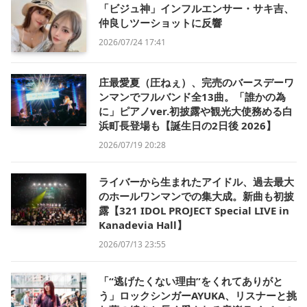
「ビジュ神」インフルエンサー・サキ吉、
仲良しツーショットに反響
2026/07/24 17:41
庄最愛夏（圧ねぇ）、完売のバースデーワ
ンマンでフルバンド全13曲。「誰かの為
に」ピアノver.初披露や観光大使務める白
浜町長登場も【誕生日の2日後 2026】
2026/07/19 20:28
ライバーから生まれたアイドル、過去最大
のホールワンマンでの集大成。新曲も初披
露【321 IDOL PROJECT Special LIVE in
Kanadevia Hall】
2026/07/13 23:55
「“逃げたくない理由”をくれてありがと
う」ロックシンガーAYUKA、リスナーと挑