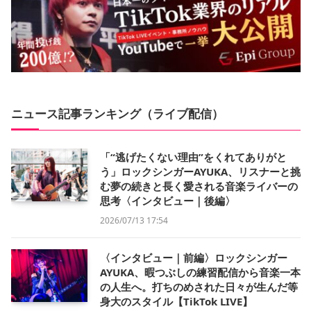
ニュース記事ランキング（ライブ配信）
「“逃げたくない理由”をくれてありがと
う」ロックシンガーAYUKA、リスナーと挑
む夢の続きと長く愛される音楽ライバーの
思考〈インタビュー｜後編〉
2026/07/13 17:54
〈インタビュー｜前編〉ロックシンガー
AYUKA、暇つぶしの練習配信から音楽一本
の人生へ。打ちのめされた日々が生んだ等
身大のスタイル【TikTok LIVE】