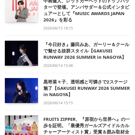
中島健人、レッドカーペットのトップバッ
ターで登場。アンバサダー＆公式インタビ
ュアーとして『MUSIC AWARDS JAPAN
2026』を彩る
2026/06/15 18:15
『今日好き』藤田みあ、ガーリー＆クール
で魅せる抜群スタイル【GAKUSEI
RUNWAY 2026 SUMMER in NAGOYA】
2026/06/14 15:48
黒嵜菜々子、透明感と可憐さで2ステージ
魅了【GAKUSEI RUNWAY 2026 SUMMER
in NAGOYA】
2026/06/14 15:15
FRUITS ZIPPER、『原宿から世界へ』の一
歩を証明。「最優秀ガールズアイドルカル
チャーアーティスト賞」受賞＆囲み取材全