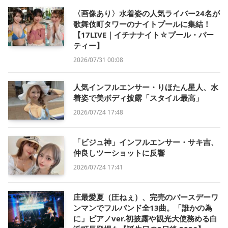
〈画像あり〉水着姿の人気ライバー24名が
歌舞伎町タワーのナイトプールに集結！
【17LIVE｜イチナナイト☆プール・パー
ティー】
2026/07/31 00:08
人気インフルエンサー・りほたん星人、水
着姿で美ボディ披露「スタイル最高」
2026/07/24 17:48
「ビジュ神」インフルエンサー・サキ吉、
仲良しツーショットに反響
2026/07/24 17:41
庄最愛夏（圧ねぇ）、完売のバースデーワ
ンマンでフルバンド全13曲。「誰かの為
に」ピアノver.初披露や観光大使務める白