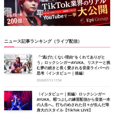
ニュース記事ランキング（ライブ配信）
「“逃げたくない理由”をくれてありがと
う」ロックシンガーAYUKA、リスナーと挑
む夢の続きと長く愛される音楽ライバーの
思考〈インタビュー｜後編〉
2026/07/13 17:54
〈インタビュー｜前編〉ロックシンガー
AYUKA、暇つぶしの練習配信から音楽一本
の人生へ。打ちのめされた日々が生んだ等
身大のスタイル【TikTok LIVE】