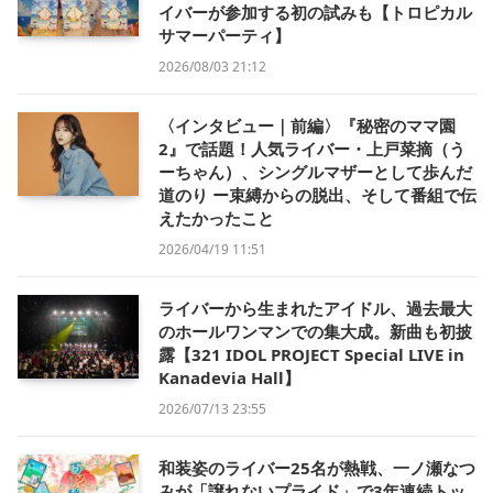
イバーが参加する初の試みも【トロピカル
サマーパーティ】
2026/08/03 21:12
〈インタビュー｜前編〉『秘密のママ園
2』で話題！人気ライバー・上戸菜摘（う
ーちゃん）、シングルマザーとして歩んだ
道のり ー束縛からの脱出、そして番組で伝
えたかったこと
2026/04/19 11:51
ライバーから生まれたアイドル、過去最大
のホールワンマンでの集大成。新曲も初披
露【321 IDOL PROJECT Special LIVE in
Kanadevia Hall】
2026/07/13 23:55
和装姿のライバー25名が熱戦、一ノ瀬なつ
みが「譲れないプライド」で3年連続トッ