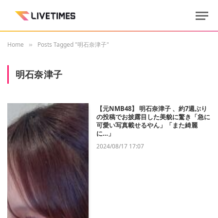
Home
Posts Tagged "明石奈津子"
»
明石奈津子
【元NMB48】 明石奈津子 、約7週ぶり
の投稿でお披露目した美貌に驚き「急に
可愛い写真載せるやん」「また綺麗
に…」
2024/08/17 17:07