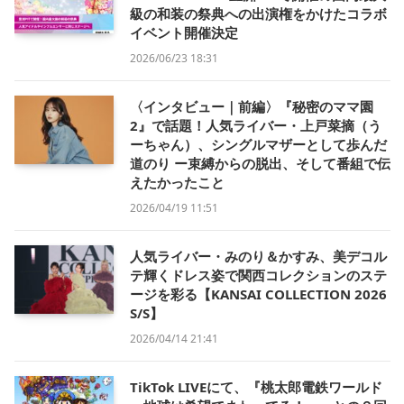
級の和装の祭典への出演権をかけたコラボ
イベント開催決定
2026/06/23 18:31
〈インタビュー｜前編〉『秘密のママ園
2』で話題！人気ライバー・上戸菜摘（う
ーちゃん）、シングルマザーとして歩んだ
道のり ー束縛からの脱出、そして番組で伝
えたかったこと
2026/04/19 11:51
人気ライバー・みのり＆かすみ、美デコル
テ輝くドレス姿で関西コレクションのステ
ージを彩る【KANSAI COLLECTION 2026
S/S】
2026/04/14 21:41
TikTok LIVEにて、『桃太郎電鉄ワールド