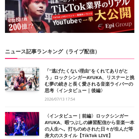
ニュース記事ランキング（ライブ配信）
「“逃げたくない理由”をくれてありがと
う」ロックシンガーAYUKA、リスナーと挑
む夢の続きと長く愛される音楽ライバーの
思考〈インタビュー｜後編〉
2026/07/13 17:54
〈インタビュー｜前編〉ロックシンガー
AYUKA、暇つぶしの練習配信から音楽一本
の人生へ。打ちのめされた日々が生んだ等
身大のスタイル【TikTok LIVE】