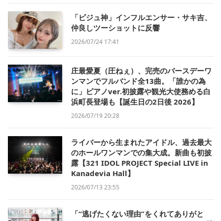
「ビジュ神」インフルエンサー・サキ吉、
仲良しツーショットに反響
2026/07/24 17:41
庄最愛夏（圧ねぇ）、完売のバースデーワ
ンマンでフルバンド全13曲。「誰かの為
に」ピアノver.初披露や観光大使務める白
浜町長登場も【誕生日の2日後 2026】
2026/07/19 20:28
ライバーから生まれたアイドル、過去最大
のホールワンマンでの集大成。新曲も初披
露【321 IDOL PROJECT Special LIVE in
Kanadevia Hall】
2026/07/13 23:55
「“逃げたくない理由”をくれてありがと