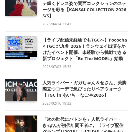
テ輝くドレス姿で関西コレクションのステ
ージを彩る【KANSAI COLLECTION 2026
S/S】
2026/04/14 21:41
【ライブ配信未経験でもTGCへ】Pococha
× TGC 北九州 2026！ランウェイ出演をか
けたイベント開催、未経験から挑戦できる
新プロジェクト「Be The MODEL」始動
2026/07/03 15:33
人気ライバー・ガガちゃん＆せさん、美脚
際立つコーデで息ぴったりペアウォーク
【TGC in あいち・なごや2026】
2026/02/16 19:32
「次の世代にバトンを」人気ライバー・
き-ぽんが初代年間王者に。〈ライブ配信
グランプリ2025〉｜17LIVE（イチナナ）