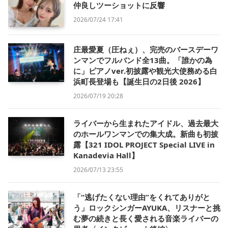
仲良しツーショットに反響
2026/07/24 17:41
庄最愛夏（圧ねぇ）、完売のバースデーワ
ンマンでフルバンド全13曲。「誰かの為
に」ピアノver.初披露や観光大使務める白
浜町長登場も【誕生日の2日後 2026】
2026/07/19 20:28
ライバーから生まれたアイドル、過去最大
のホールワンマンでの集大成。新曲も初披
露【321 IDOL PROJECT Special LIVE in
Kanadevia Hall】
2026/07/13 23:55
「“逃げたくない理由”をくれてありがと
う」ロックシンガーAYUKA、リスナーと挑
む夢の続きと長く愛される音楽ライバーの