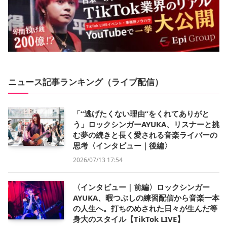
ニュース記事ランキング（ライブ配信）
「“逃げたくない理由”をくれてありがと
う」ロックシンガーAYUKA、リスナーと挑
む夢の続きと長く愛される音楽ライバーの
思考〈インタビュー｜後編〉
2026/07/13 17:54
〈インタビュー｜前編〉ロックシンガー
AYUKA、暇つぶしの練習配信から音楽一本
の人生へ。打ちのめされた日々が生んだ等
身大のスタイル【TikTok LIVE】