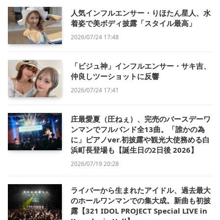
人気インフルエンサー・りほたん星人、水
着姿で美ボディ披露「スタイル最高」
2026/07/24 17:48
「ビジュ神」インフルエンサー・サキ吉、
仲良しツーショットに反響
2026/07/24 17:41
庄最愛夏（圧ねぇ）、完売のバースデーワ
ンマンでフルバンド全13曲。「誰かの為
に」ピアノver.初披露や観光大使務める白
浜町長登場も【誕生日の2日後 2026】
2026/07/19 20:28
ライバーから生まれたアイドル、過去最大
のホールワンマンでの集大成。新曲も初披
露【321 IDOL PROJECT Special LIVE in