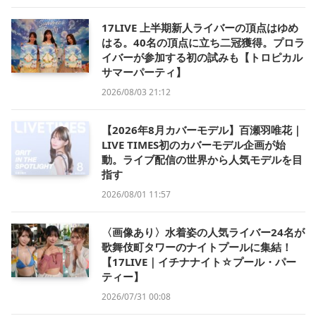
17LIVE 上半期新人ライバーの頂点はゆめ
はる。40名の頂点に立ち二冠獲得。プロラ
イバーが参加する初の試みも【トロピカル
サマーパーティ】
2026/08/03 21:12
【2026年8月カバーモデル】百瀬羽唯花｜
LIVE TIMES初のカバーモデル企画が始
動。ライブ配信の世界から人気モデルを目
指す
2026/08/01 11:57
〈画像あり〉水着姿の人気ライバー24名が
歌舞伎町タワーのナイトプールに集結！
【17LIVE｜イチナナイト☆プール・パー
ティー】
2026/07/31 00:08