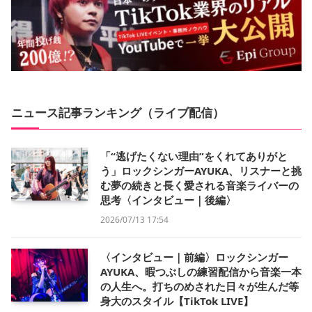
ニュース記事ランキング（ライブ配信）
「“逃げたくない理由”をくれてありがと
う」ロックシンガーAYUKA、リスナーと挑
む夢の続きと長く愛される音楽ライバーの
思考〈インタビュー｜後編〉
2026/07/13 17:54
〈インタビュー｜前編〉ロックシンガー
AYUKA、暇つぶしの練習配信から音楽一本
の人生へ。打ちのめされた日々が生んだ等
身大のスタイル【TikTok LIVE】