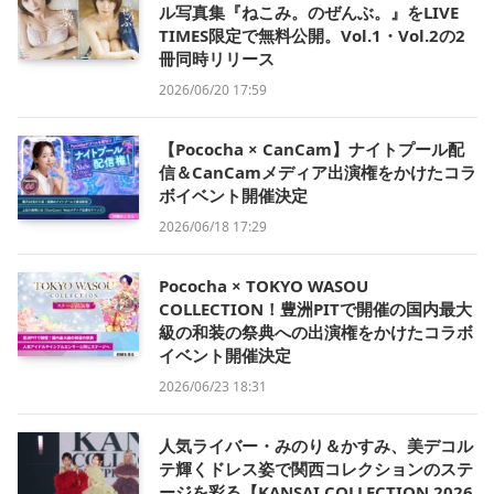
ル写真集『ねこみ。のぜんぶ。』をLIVE
TIMES限定で無料公開。Vol.1・Vol.2の2
冊同時リリース
2026/06/20 17:59
【Pococha × CanCam】ナイトプール配
信＆CanCamメディア出演権をかけたコラ
ボイベント開催決定
2026/06/18 17:29
Pococha × TOKYO WASOU
COLLECTION！豊洲PITで開催の国内最大
級の和装の祭典への出演権をかけたコラボ
イベント開催決定
2026/06/23 18:31
人気ライバー・みのり＆かすみ、美デコル
テ輝くドレス姿で関西コレクションのステ
ージを彩る【KANSAI COLLECTION 2026