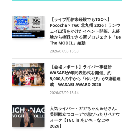
【ライブ配信未経験でもTGCへ】
Pococha × TGC 北九州 2026！ランウ
ェイ出演をかけたイベント開催、未経
験から挑戦できる新プロジェクト「Be
The MODEL」始動
2026/07/03 15:33
【会場レポート】ライバー事務所
WASABIが年間表彰式を開催。約
5,000人の中から「ゆいぴ」が2連覇達
成｜WASABI AWARD 2026
2026/07/09 18:14
人気ライバー・ガガちゃん＆せさん、
美脚際立つコーデで息ぴったりペアウ
ォーク【TGC in あいち・なごや
2026】