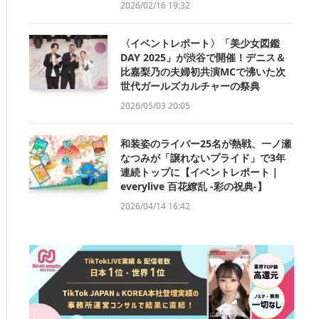
2026/02/16 19:32
〈イベントレポート〉「美少女図鑑
DAY 2025」が渋谷で開催！デニス＆
比嘉梨乃の夫婦初共演MCで沸いた次
世代ガールズカルチャーの祭典
2026/05/03 20:05
和装姿のライバー25名が熱戦、一ノ瀬
なつみが「譲れないプライド」で3年
連続トップに【イベントレポート｜
everylive 百花繚乱 -彩の祝典-】
2026/04/14 16:42