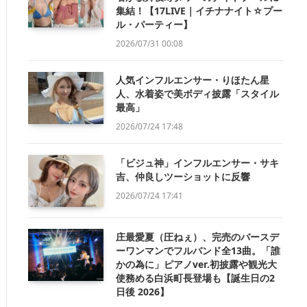
集結！【17LIVE｜イチナナイト☆プー
ル・パーティー】
2026/07/31 00:08
人気インフルエンサー・りほたん星
人、水着姿で美ボディ披露「スタイル
最高」
2026/07/24 17:48
「ビジュ神」インフルエンサー・サキ
吉、仲良しツーショットに反響
2026/07/24 17:41
庄最愛夏（圧ねぇ）、完売のバースデ
ーワンマンでフルバンド全13曲。「誰
かの為に」ピアノver.初披露や観光大
使務める白浜町長登場も【誕生日の2
日後 2026】