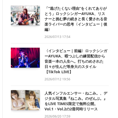
「“逃げたくない理由”をくれてありが
とう」ロックシンガーAYUKA、リス
ナーと挑む夢の続きと長く愛される音
楽ライバーの思考〈インタビュー｜後
編〉
2026/07/13 17:54
〈インタビュー｜前編〉ロックシンガ
ーAYUKA、暇つぶしの練習配信から
音楽一本の人生へ。打ちのめされた
日々が生んだ等身大のスタイル
【TikTok LIVE】
2026/07/12 19:56
人気インフルエンサー・ねこみ。、デ
ジタル写真集『ねこみ。のぜんぶ。』
をLIVE TIMES限定で無料公開。
Vol.1・Vol.2の2冊同時リリース
2026/06/20 17:59