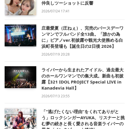
仲良しツーショットに反響
2026/07/24 17:41
庄最愛夏（圧ねぇ）、完売のバースデーワ
ンマンでフルバンド全13曲。「誰かの為
に」ピアノver.初披露や観光大使務める白
浜町長登場も【誕生日の2日後 2026】
2026/07/19 20:28
ライバーから生まれたアイドル、過去最大
のホールワンマンでの集大成。新曲も初披
露【321 IDOL PROJECT Special LIVE in
Kanadevia Hall】
2026/07/13 23:55
「“逃げたくない理由”をくれてありがと
う」ロックシンガーAYUKA、リスナーと挑
む夢の続きと長く愛される音楽ライバーの