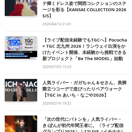
テ輝くドレス姿で関西コレクションのステ
ージを彩る【KANSAI COLLECTION 2026
S/S】
2026/04/14 21:41
【ライブ配信未経験でもTGCへ】Pococha
× TGC 北九州 2026！ランウェイ出演をか
けたイベント開催、未経験から挑戦できる
新プロジェクト「Be The MODEL」始動
2026/07/03 15:33
人気ライバー・ガガちゃん＆せさん、美脚
際立つコーデで息ぴったりペアウォーク
【TGC in あいち・なごや2026】
2026/02/16 19:32
「次の世代にバトンを」人気ライバー・
き-ぽんが初代年間王者に。〈ライブ配信
グランプリ2025〉｜17LIVE（イチナナ）