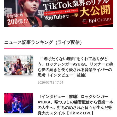
ニュース記事ランキング（ライブ配信）
「“逃げたくない理由”をくれてありがと
う」ロックシンガーAYUKA、リスナーと挑
む夢の続きと長く愛される音楽ライバーの
思考〈インタビュー｜後編〉
2026/07/13 17:54
〈インタビュー｜前編〉ロックシンガー
AYUKA、暇つぶしの練習配信から音楽一本
の人生へ。打ちのめされた日々が生んだ等
身大のスタイル【TikTok LIVE】