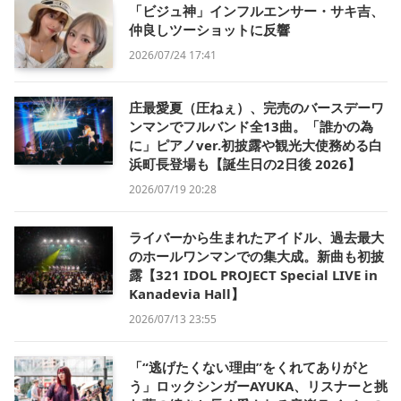
「ビジュ神」インフルエンサー・サキ吉、
仲良しツーショットに反響
2026/07/24 17:41
庄最愛夏（圧ねぇ）、完売のバースデーワ
ンマンでフルバンド全13曲。「誰かの為
に」ピアノver.初披露や観光大使務める白
浜町長登場も【誕生日の2日後 2026】
2026/07/19 20:28
ライバーから生まれたアイドル、過去最大
のホールワンマンでの集大成。新曲も初披
露【321 IDOL PROJECT Special LIVE in
Kanadevia Hall】
2026/07/13 23:55
「“逃げたくない理由”をくれてありがと
う」ロックシンガーAYUKA、リスナーと挑