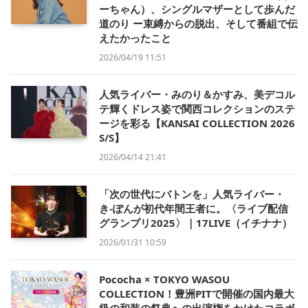
ーちゃん）、シングルマザーとして歩んだ
道のり ー束縛からの脱出、そして番組で伝
えたかったこと
2026/04/19 11:51
人気ライバー・みのり＆かすみ、美デコル
テ輝くドレス姿で関西コレクションのステ
ージを彩る【KANSAI COLLECTION 2026
S/S】
2026/04/14 21:41
「次の世代にバトンを」人気ライバー・
き-ぽんが初代年間王者に。〈ライブ配信
グランプリ2025〉｜17LIVE（イチナナ）
2026/01/31 10:59
Pococha × TOKYO WASOU
COLLECTION！豊洲PITで開催の国内最大