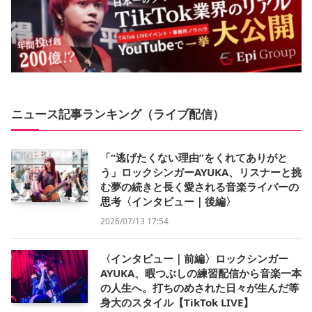
ニュース記事ランキング（ライブ配信）
「“逃げたくない理由”をくれてありがと
う」ロックシンガーAYUKA、リスナーと挑
む夢の続きと長く愛される音楽ライバーの
思考〈インタビュー｜後編〉
2026/07/13 17:54
〈インタビュー｜前編〉ロックシンガー
AYUKA、暇つぶしの練習配信から音楽一本
の人生へ。打ちのめされた日々が生んだ等
身大のスタイル【TikTok LIVE】