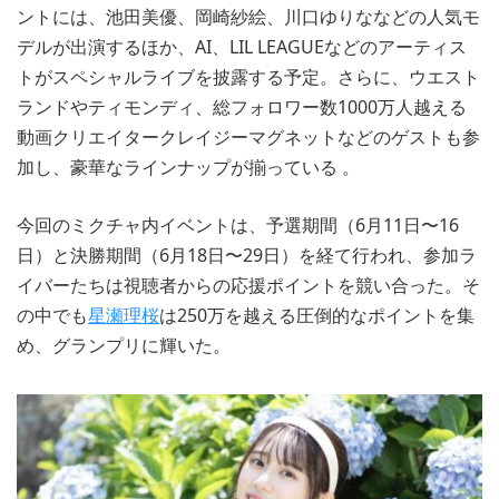
ントには、池田美優、岡崎紗絵、川口ゆりななどの人気モ
デルが出演するほか、AI、LIL LEAGUEなどのアーティス
トがスペシャルライブを披露する予定。さらに、ウエスト
ランドやティモンディ、総フォロワー数1000万人越える
動画クリエイタークレイジーマグネットなどのゲストも参
加し、豪華なラインナップが揃っている​ 。
今回のミクチャ内イベントは、予選期間（6月11日〜16
日）と決勝期間（6月18日〜29日）を経て行われ、参加ラ
イバーたちは視聴者からの応援ポイントを競い合った。そ
の中でも
星瀬理桜
は250万を越える圧倒的なポイントを集
め、グランプリに輝いた。