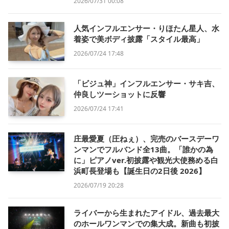
2026/07/31 00:08
人気インフルエンサー・りほたん星人、水
着姿で美ボディ披露「スタイル最高」
2026/07/24 17:48
「ビジュ神」インフルエンサー・サキ吉、
仲良しツーショットに反響
2026/07/24 17:41
庄最愛夏（圧ねぇ）、完売のバースデーワ
ンマンでフルバンド全13曲。「誰かの為
に」ピアノver.初披露や観光大使務める白
浜町長登場も【誕生日の2日後 2026】
2026/07/19 20:28
ライバーから生まれたアイドル、過去最大
のホールワンマンでの集大成。新曲も初披