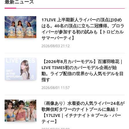
最新ニュース
17LIVE 上半期新人ライバーの頂点はゆめ
はる。40名の頂点に立ち二冠獲得。プロラ
イバーが参加する初の試みも【トロピカル
サマーパーティ】
2026/08/03 21:12
【2026年8月カバーモデル】百瀬羽唯花｜
LIVE TIMES初のカバーモデル企画が始
動。ライブ配信の世界から人気モデルを目
指す
2026/08/01 11:57
〈画像あり〉水着姿の人気ライバー24名が
歌舞伎町タワーのナイトプールに集結！
【17LIVE｜イチナナイト☆プール・パー
ティー】