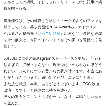
デルとしての掲載、そしてプレスリリースに特集記事の掲
載が贈られる。
星瀬理桜は、その可愛さと癒しのトークで多くのファンを
魅了している。美少女図鑑2024 Awardのファイナリスト
やふるさと映画祭『
けっこい盆栽
』出演など、多彩な経歴
を持つ彼女は、今回のイベントでもその実力を遺憾なく発
揮した。
6月30日に自身のInstagramストーリーズを更新。「うれ
しすぎて、涙が止まんない、現実受け止められないほどう
れしい、ほんとにずっと昔からの夢が叶います。本当にあ
りがとうございます。思い出すたび、ニヤニヤと涙が、、
まだ放心状態。本当にありがとうございます。TGC松山に
出演します！」と感謝の気持ちを述べた。
彼女の努力とファンの応援が一つになり、素晴らしい結果
を生んだ。