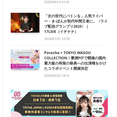
2026/04/14 21:41
「次の世代にバトンを」人気ライバ
ー・き-ぽんが初代年間王者に。〈ライ
ブ配信グランプリ2025〉｜
17LIVE（イチナナ）
2026/01/31 10:59
Pococha × TOKYO WASOU
COLLECTION！豊洲PITで開催の国内
最大級の和装の祭典への出演権をかけ
たコラボイベント開催決定
2026/06/23 18:31