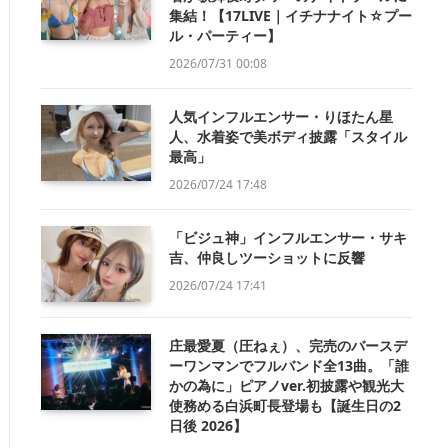
集結！【17LIVE｜イチナナイト☆プー
ル・パーティー】
2026/07/31 00:08
人気インフルエンサー・りほたん星
人、水着姿で美ボディ披露「スタイル
最高」
2026/07/24 17:48
「ビジュ神」インフルエンサー・サキ
吉、仲良しツーショットに反響
2026/07/24 17:41
庄最愛夏（圧ねぇ）、完売のバースデ
ーワンマンでフルバンド全13曲。「誰
かの為に」ピアノver.初披露や観光大
使務める白浜町長登場も【誕生日の2
日後 2026】