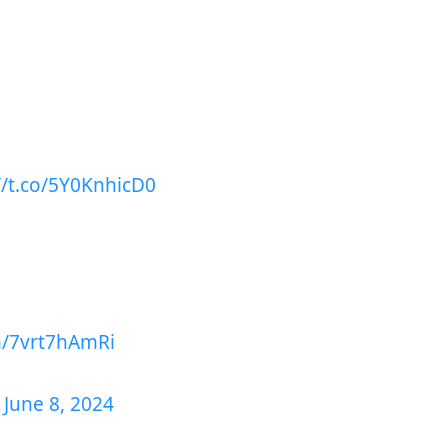
//t.co/5Y0KnhicD0
om/7vrt7hAmRi
)
June 8, 2024