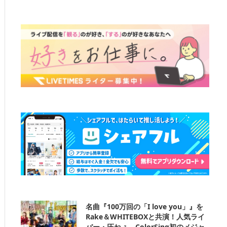
名曲『100万回の「I love you」』を
Rake＆WHITEBOXと共演！人気ライ
バー・圧ねぇ、ColorSing初のメジャ