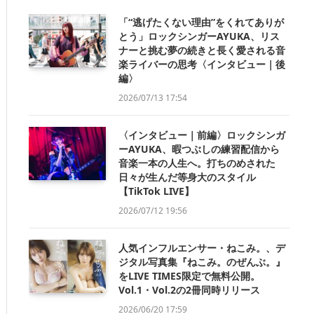
「“逃げたくない理由”をくれてありが
とう」ロックシンガーAYUKA、リス
ナーと挑む夢の続きと長く愛される音
楽ライバーの思考〈インタビュー｜後
編〉
2026/07/13 17:54
〈インタビュー｜前編〉ロックシンガ
ーAYUKA、暇つぶしの練習配信から
音楽一本の人生へ。打ちのめされた
日々が生んだ等身大のスタイル
【TikTok LIVE】
2026/07/12 19:56
人気インフルエンサー・ねこみ。、デ
ジタル写真集『ねこみ。のぜんぶ。』
をLIVE TIMES限定で無料公開。
Vol.1・Vol.2の2冊同時リリース
2026/06/20 17:59