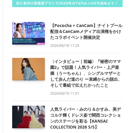
【Pococha × CanCam】ナイトプール
配信＆CanCamメディア出演権をかけ
たコラボイベント開催決定
2026/06/18 17:29
〈インタビュー｜前編〉『秘密のママ
園2』で話題！人気ライバー・上戸菜
摘（うーちゃん）、シングルマザーと
して歩んだ道のり ー束縛からの脱出、
そして番組で伝えたかったこと
2026/04/19 11:51
人気ライバー・みのり＆かすみ、美デ
コルテ輝くドレス姿で関西コレクショ
ンのステージを彩る【KANSAI
COLLECTION 2026 S/S】