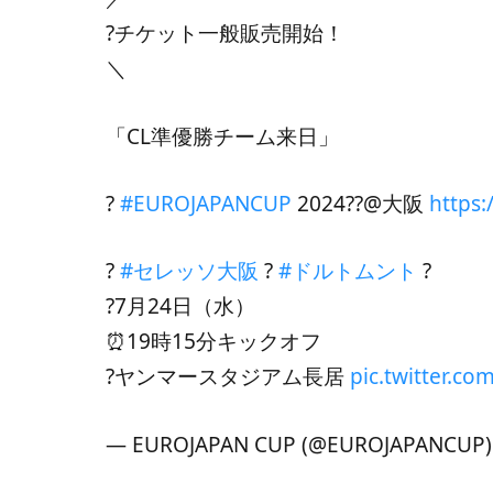
?チケット一般販売開始！
＼
「CL準優勝チーム来日」
?
#EUROJAPANCUP
2024??@大阪
https:
?
#セレッソ大阪
?
#ドルトムント
?
?7月24日（水）
⏰19時15分キックオフ
?ヤンマースタジアム長居
pic.twitter.c
— EUROJAPAN CUP (@EUROJAPANCUP