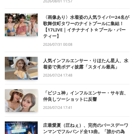
2026/08/01 11:57
〈画像あり〉水着姿の人気ライバー24名が
歌舞伎町タワーのナイトプールに集結！
【17LIVE｜イチナナイト☆プール・パー
ティー】
2026/07/31 00:08
人気インフルエンサー・りほたん星人、水
着姿で美ボディ披露「スタイル最高」
2026/07/24 17:48
「ビジュ神」インフルエンサー・サキ吉、
仲良しツーショットに反響
2026/07/24 17:41
庄最愛夏（圧ねぇ）、完売のバースデーワ
ンマンでフルバンド全13曲。「誰かの為