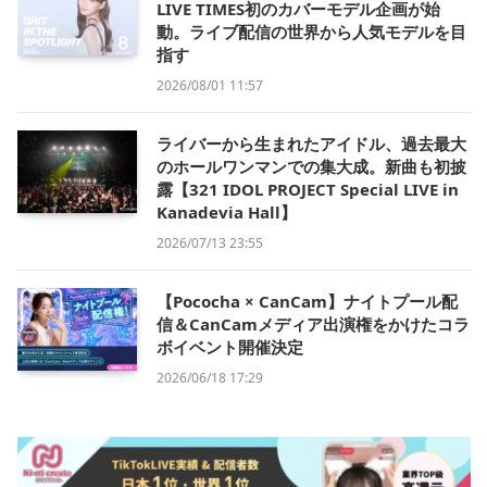
LIVE TIMES初のカバーモデル企画が始
動。ライブ配信の世界から人気モデルを目
指す
2026/08/01 11:57
ライバーから生まれたアイドル、過去最大
のホールワンマンでの集大成。新曲も初披
露【321 IDOL PROJECT Special LIVE in
Kanadevia Hall】
2026/07/13 23:55
【Pococha × CanCam】ナイトプール配
信＆CanCamメディア出演権をかけたコラ
ボイベント開催決定
2026/06/18 17:29