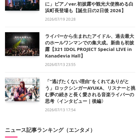
に」ピアノver.初披露や観光大使務める白
浜町長登場も【誕生日の2日後 2026】
2026/07/19 20:28
ライバーから生まれたアイドル、過去最大
のホールワンマンでの集大成。新曲も初披
露【321 IDOL PROJECT Special LIVE in
Kanadevia Hall】
2026/07/13 23:55
「“逃げたくない理由”をくれてありがと
う」ロックシンガーAYUKA、リスナーと挑
む夢の続きと長く愛される音楽ライバーの
思考〈インタビュー｜後編〉
2026/07/13 17:54
ニュース記事ランキング（エンタメ）