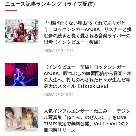
ニュース記事ランキング（ライブ配信）
「“逃げたくない理由”をくれてありがと
う」ロックシンガーAYUKA、リスナーと挑
む夢の続きと長く愛される音楽ライバーの
思考〈インタビュー｜後編〉
2026/07/13 17:54
〈インタビュー｜前編〉ロックシンガー
AYUKA、暇つぶしの練習配信から音楽一本
の人生へ。打ちのめされた日々が生んだ等
身大のスタイル【TikTok LIVE】
2026/07/12 19:56
人気インフルエンサー・ねこみ。、デジタ
ル写真集『ねこみ。のぜんぶ。』をLIVE
TIMES限定で無料公開。Vol.1・Vol.2の2
冊同時リリース