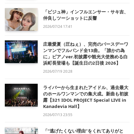
「ビジュ神」インフルエンサー・サキ吉、
仲良しツーショットに反響
2026/07/24 17:41
庄最愛夏（圧ねぇ）、完売のバースデーワ
ンマンでフルバンド全13曲。「誰かの為
に」ピアノver.初披露や観光大使務める白
浜町長登場も【誕生日の2日後 2026】
2026/07/19 20:28
ライバーから生まれたアイドル、過去最大
のホールワンマンでの集大成。新曲も初披
露【321 IDOL PROJECT Special LIVE in
Kanadevia Hall】
2026/07/13 23:55
「“逃げたくない理由”をくれてありがと