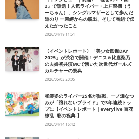
2』で話題！人気ライバー・上戸菜摘（う
ーちゃん）、シングルマザーとして歩んだ
道のり ー束縛からの脱出、そして番組で伝
えたかったこと
2026/04/19 11:51
〈イベントレポート〉「美少女図鑑DAY
2025」が渋谷で開催！デニス＆比嘉梨乃
の夫婦初共演MCで沸いた次世代ガールズ
カルチャーの祭典
2026/05/03 20:05
和装姿のライバー25名が熱戦、一ノ瀬なつ
みが「譲れないプライド」で3年連続トッ
プに【イベントレポート｜everylive 百花
繚乱 -彩の祝典-】
2026/04/14 16:42