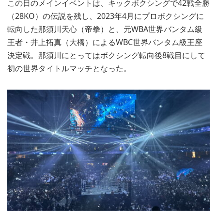
この日のメインイベントは、キックボクシングで42戦全勝
（28KO）の伝説を残し、2023年4月にプロボクシングに
転向した那須川天心（帝拳）と、元WBA世界バンタム級
王者・井上拓真（大橋）によるWBC世界バンタム級王座
決定戦。那須川にとってはボクシング転向後8戦目にして
初の世界タイトルマッチとなった。