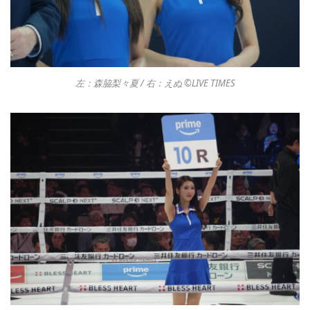
左：森脇梨々夏 / 右：えぬ ©︎LIVE TIMES