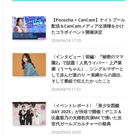
【Pococha × CanCam】ナイトプール
配信＆CanCamメディア出演権をかけ
たコラボイベント開催決定
2026/06/18 17:29
〈インタビュー｜前編〉『秘密のママ
園2』で話題！人気ライバー・上戸菜
摘（うーちゃん）、シングルマザーと
して歩んだ道のり ー束縛からの脱出、
そして番組で伝えたかったこと
2026/04/19 11:51
〈イベントレポート〉「美少女図鑑
DAY 2025」が渋谷で開催！デニス＆
比嘉梨乃の夫婦初共演MCで沸いた次
世代ガールズカルチャーの祭典
2026/05/03 20:05