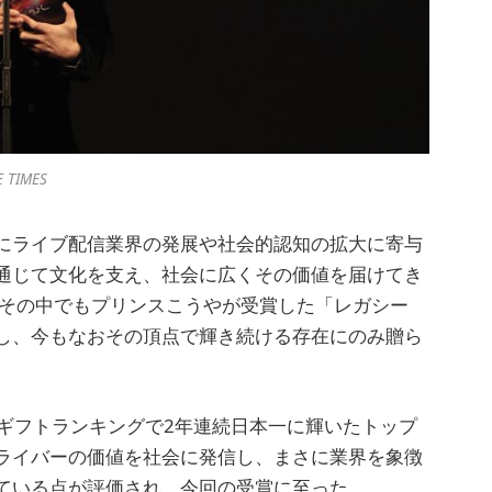
E TIMES
にライブ配信業界の発展や社会的認知の拡大に寄与
通じて文化を支え、社会に広くその価値を届けてき
 その中でもプリンスこうやが受賞した「レガシー
し、今もなおその頂点で輝き続ける存在にのみ贈ら
間獲得ギフトランキングで2年連続日本一に輝いたトップ
ライバーの価値を社会に発信し、まさに業界を象徴
ている点が評価され、今回の受賞に至った。