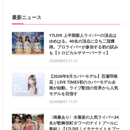
最新ニュース
17LIVE 上半期新人ライバーの頂点は
ゆめはる。40名の頂点に立ち二冠獲
得。プロライバーが参加する初の試み
も【トロピカルサマーパーティ】
2026/08/03 21:12
【2026年8月カバーモデル】百瀬羽唯
花｜LIVE TIMES初のカバーモデル企
画が始動。ライブ配信の世界から人気
モデルを目指す
2026/08/01 11:57
〈画像あり〉水着姿の人気ライバー24
名が歌舞伎町タワーのナイトプールに
集結！【17LIVE｜イチナナイト☆プー