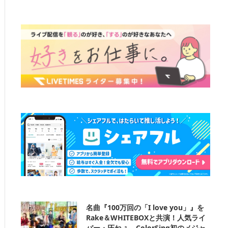
名曲『100万回の「I love you」』を
Rake＆WHITEBOXと共演！人気ライ
バー・圧ねぇ、ColorSing初のメジャ