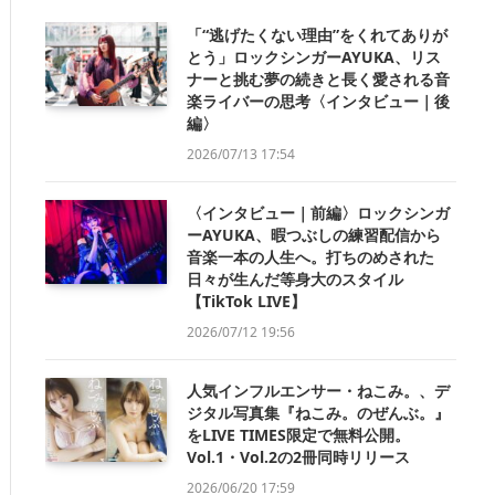
「“逃げたくない理由”をくれてありが
とう」ロックシンガーAYUKA、リス
ナーと挑む夢の続きと長く愛される音
楽ライバーの思考〈インタビュー｜後
編〉
2026/07/13 17:54
〈インタビュー｜前編〉ロックシンガ
ーAYUKA、暇つぶしの練習配信から
音楽一本の人生へ。打ちのめされた
日々が生んだ等身大のスタイル
【TikTok LIVE】
2026/07/12 19:56
人気インフルエンサー・ねこみ。、デ
ジタル写真集『ねこみ。のぜんぶ。』
をLIVE TIMES限定で無料公開。
Vol.1・Vol.2の2冊同時リリース
2026/06/20 17:59